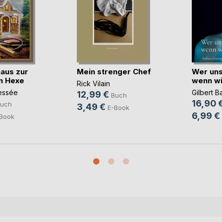
aus zur
Mein strenger Chef
Wer uns
n Hexe
wenn wi
Rick Vilain
essée
Gilbert B
12,99 €
Buch
16,90 
uch
3,49 €
E-Book
6,99 €
Book