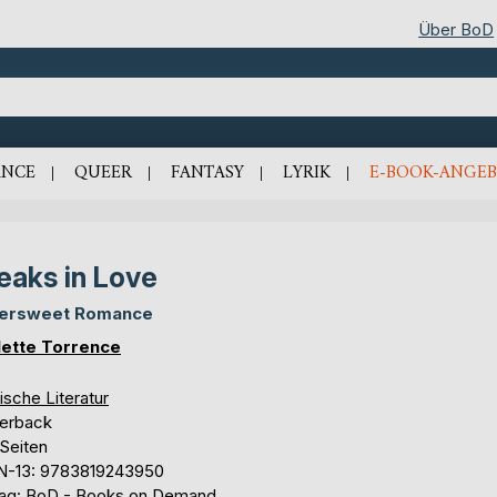
Über BoD
NCE
QUEER
FANTASY
LYRIK
E-BOOK-ANGEB
eaks in Love
tersweet Romance
lette Torrence
ische Literatur
erback
 Seiten
N-13: 9783819243950
lag: BoD - Books on Demand