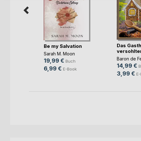
 &
Das Gasth
Be my Salvation
versohlte
Sarah M. Moon
sch
Baron de F
19,99 €
Buch
14,99 €
h
B
6,99 €
E-Book
3,99 €
ok
E-