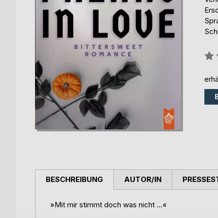
Ers
Spr
Schl
Bew
0%
erhä
BESCHREIBUNG
AUTOR/IN
PRESSES
»Mit mir stimmt doch was nicht ...«