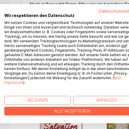
Nach außen wirkt Penny May wie ein typisches Goth-
Faszination für Horrorfilme ist eventuell etwas un
Datenschutzerk
Wir respektieren den Datenschutz
Fantasien ...
Wir nutzen Cookies und vergleichbare Technologien auf unserer Website
Einige von ihnen sind essenziell und technisch notwendig. Daneben ver
Trevor wurde als Junge von einem herabfallenden 
wir Analysemethoden (z. B. Cookies oder Fingerprints sowie serverseitig
aber er konnte nie mit Gleichaltrigen mithalten. S
Tracking), um zu messen, wie häufig unsere Seite besucht und wie sie ge
Gärtner und Handwerker für alle Fälle auf eigenen 
wird. Wir verwenden Trackingtechnologien zu Marketingzwecken und se
hierzu serverseitiges Tracking sowie auch Drittanbieter ein, wodurch ggf.
geräteübergreifend Cookies, Fingerprints, Tracking-Pixel, IP-Adressen s
In einer stürmischen Nacht, während Pennys Eltern 
gehashte E-Mail-Adressen genutzt werden. Auf unserer Seite betten wir
Nachbarschaft kommen sich unerwartet näher.
Drittinhalte von anderen Anbietern ein (Video-Plattformen). Wir haben auf
weitere Datenverarbeitung und ein etwaiges Tracking durch den Drittanbi
keinen Einfluss. Mit deiner Einstellung willigst du in die oben beschriebe
Vorgänge ein. Du kannst deine Einwilligung (z. B. im Footer unter „Privacy-
Einstellungen“) jederzeit mit Wirkung für die Zukunft widerrufen. (
BoD-
Impressum
)
WEITERE TITEL BEI
Bo
ABLEHNEN
ANPASSEN
ALLE AKZEPTIEREN