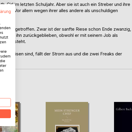
Girl im letzten Schuljahr. Aber sie ist auch ein Streber und ihre
gesund. Vor allem wegen ihrer alles andere als unschuldigen
lärung
.
wenden
Balken getroffen. Zwar ist der sanfte Riese schon Ende zwanzig,
es
ie nennen ihn zurückgeblieben, obwohl er mit seinem Job als
nutzt
Beinen steht.
tzen
owie
auf Reisen sind, fällt der Strom aus und die zwei Freaks der
 zudem
 die
eter
nen
D