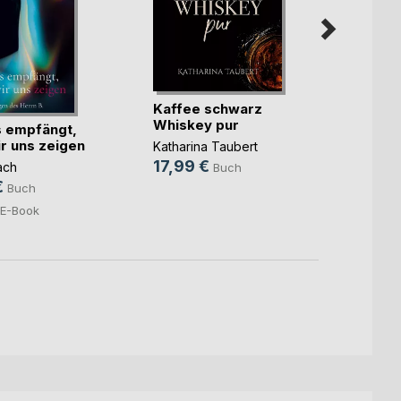
Kaffee schwarz
Whiskey pur
 empfängt,
Zwis
r uns zeigen
Verbr
Katharina Taubert
Verla
17,99 €
ach
Buch
Patric
€
13,0
Buch
3,99
E-Book