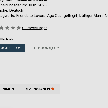
cheinungsdatum: 30.09.2025
ache: Deutsch
agworte: Friends to Lovers, Age Gap, goth girl, kräftiger Mann, 
ertung::
0
Bewertungen
ltlich als:
BUCH
9,99 €
E-BOOK
5,99 €
TIMMEN
REZENSIONEN