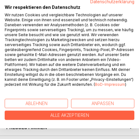
und einen untrüglichen Instinkt für die Schwächen ihrer
Datenschutzerklärung
Wir respektieren den Datenschutz
Menschen: unsere Möpse.
Es vergeht kein Tag, an dem sie uns nicht zum Lachen
Wir nutzen Cookies und vergleichbare Technologien auf unserer
Website. Einige von ihnen sind essenziell und technisch notwendig.
bringen. Und eines ist bei diesen Clowns Programm:
Daneben verwenden wir Analysemethoden (z. B. Cookies oder
Sturheit und Hartnäckigkeit.
Fingerprints sowie serverseitiges Tracking), um zu messen, wie häufig
So bringen sie uns im Alltag immer wieder in die
unsere Seite besucht und wie sie genutzt wird. Wir verwenden
Trackingtechnologien zu Marketingzwecken und setzen hierzu
unmöglichsten Situationen, die sie auf liebenswerte Weise
serverseitiges Tracking sowie auch Drittanbieter ein, wodurch ggf.
immer zu ihren Gunsten entscheiden.
geräteübergreifend Cookies, Fingerprints, Tracking-Pixel, IP-Adressen
sowie gehashte E-Mail-Adressen genutzt werden. Auf unserer Seite
betten wir zudem Drittinhalte von anderen Anbietern ein (Video-
"Frauchen wünscht sich ..." ist eine Art Tagebuch, in dem
Plattformen). Wir haben auf die weitere Datenverarbeitung und ein
typische Begebenheiten aus dem Alltag mit MOPS aus
etwaiges Tracking durch den Drittanbieter keinen Einfluss. Mit deiner
Sicht des Frauchens erzählt werden. Dabei wird die
Einstellung willigst du in die oben beschriebenen Vorgänge ein. Du
Hundeerziehung mit einem Augenzwinkern auf's Korn
kannst deine Einwilligung (z. B. im Footer unter „Privacy-Einstellungen“)
jederzeit mit Wirkung für die Zukunft widerrufen. (
BoD-Impressum
)
genommen - halten doch die Möpse alle Fäden des
Familienlebens fest in ihren Pfoten.
ABLEHNEN
ANPASSEN
AUTOR/IN
ALLE AKZEPTIEREN
PRESSESTIMMEN