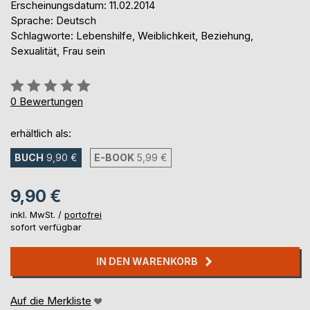
Erscheinungsdatum: 11.02.2014
Sprache: Deutsch
Schlagworte: Lebenshilfe, Weiblichkeit, Beziehung,
Sexualität, Frau sein
Bewertung::
0%
0
Bewertungen
erhältlich als:
BUCH
9,90 €
E-BOOK
5,99 €
9,90 €
inkl. MwSt. /
portofrei
sofort verfügbar
IN DEN WARENKORB
Auf die Merkliste