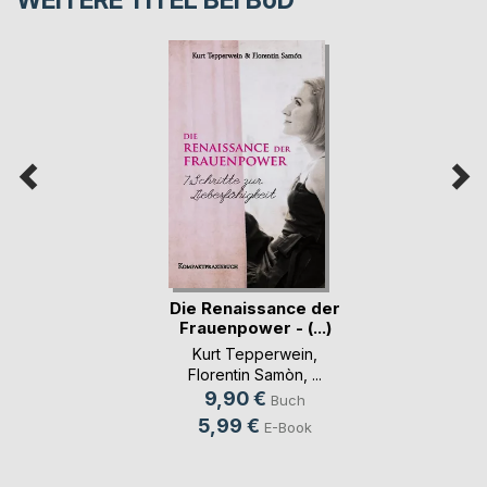
WEITERE TITEL BEI
BoD
Die Renaissance der
Frauenpower - (...)
Kurt Tepperwein
,
Florentin Samòn
, ...
9,90 €
Buch
5,99 €
E-Book