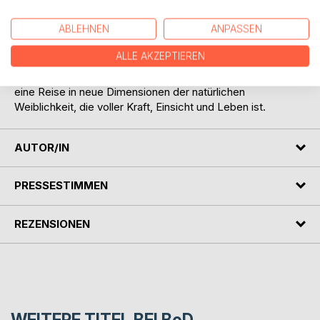
Die romantische Liebe, die mehr in der Phantasie als in der
realen Welt angesiedelt ist.
ABLEHNEN
ANPASSEN
Die bewusste Liebe, die Wachstum letztendlich erst
möglich macht.
ALLE AKZEPTIEREN
Alle Liebesformen sind im tiefen FRAU SEIN angesiedelt,
das es neu zu entdecken gilt. Begeben Sie sich mit uns auf
eine Reise in neue Dimensionen der natürlichen
Weiblichkeit, die voller Kraft, Einsicht und Leben ist.
AUTOR/IN
PRESSESTIMMEN
REZENSIONEN