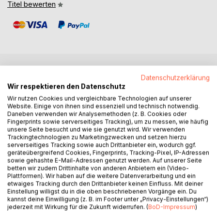
Titel bewerten
BESCHREIBUNG
Datenschutzerklärung
Wir respektieren den Datenschutz
Wir nutzen Cookies und vergleichbare Technologien auf unserer
Frau sein bedeutet GANZ SEIN.
Website. Einige von ihnen sind essenziell und technisch notwendig.
Daneben verwenden wir Analysemethoden (z. B. Cookies oder
Liebe ist GANZ SEIN.
Fingerprints sowie serverseitiges Tracking), um zu messen, wie häufig
Was ist Liebe? Wie leben wir sie?
unsere Seite besucht und wie sie genutzt wird. Wir verwenden
Zu allen Zeiten und in allen Kulturen spielte die Liebe eine
Trackingtechnologien zu Marketingzwecken und setzen hierzu
serverseitiges Tracking sowie auch Drittanbieter ein, wodurch ggf.
wichtige Rolle: Bücher, Gedichte, Dramen, Komödien,
geräteübergreifend Cookies, Fingerprints, Tracking-Pixel, IP-Adressen
Lieder und Bauwerke, wie das Taj Mahal, zeugen davon.
sowie gehashte E-Mail-Adressen genutzt werden. Auf unserer Seite
Selbst in unserer modernen, wissenschaftlich orientierten
betten wir zudem Drittinhalte von anderen Anbietern ein (Video-
Plattformen). Wir haben auf die weitere Datenverarbeitung und ein
Zeit ist die Liebe immer noch ein Rätsel - ein großes
etwaiges Tracking durch den Drittanbieter keinen Einfluss. Mit deiner
Mysterium des Lebens, das drei Betrachtungsebenen hat:
Einstellung willigst du in die oben beschriebenen Vorgänge ein. Du
Die instinktive Liebe, die zur Fortpflanzung dient oder sich
kannst deine Einwilligung (z. B. im Footer unter „Privacy-Einstellungen“)
jederzeit mit Wirkung für die Zukunft widerrufen. (
BoD-Impressum
)
in der Fürsorge ausdrückt.