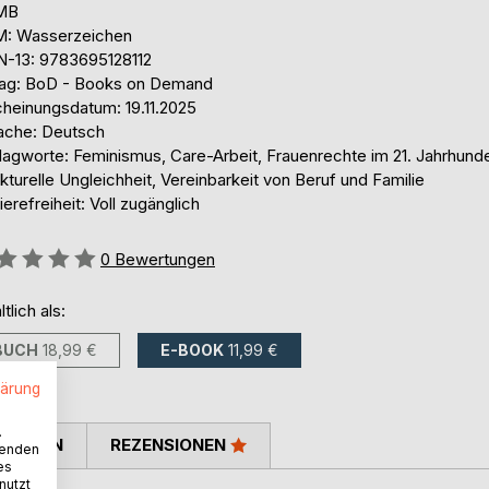
 MB
: Wasserzeichen
N-13: 9783695128112
lag: BoD - Books on Demand
cheinungsdatum: 19.11.2025
ache: Deutsch
lagworte: Feminismus, Care-Arbeit, Frauenrechte im 21. Jahrhunde
kturelle Ungleichheit, Vereinbarkeit von Beruf und Familie
ierefreiheit: Voll zugänglich
ertung::
0
Bewertungen
ltlich als:
BUCH
18,99 €
E-BOOK
11,99 €
lärung
.
TIMMEN
REZENSIONEN
wenden
es
nutzt