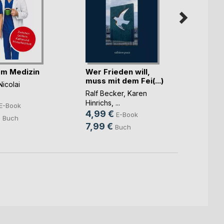
m Medizin
Wer Frieden will,
Integr
muss mit dem Fei(...)
Illusi
Nicolai
Ralf Becker
,
Karen
Lolita 
Hinrichs
, ...
13,9
E-Book
4,99 €
E-Book
18,0
€
Buch
7,99 €
Buch