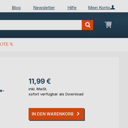
Blog
Newsletter
Hilfe
Mein Konto
Mein Wa
OTE %
11,99 €
inkl. MwSt.
e-
sofort verfügbar als Download
IN DEN WARENKORB