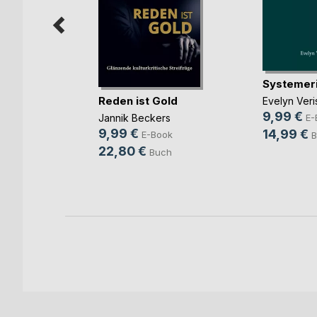
 die
Systemer
Reden ist Gold
Evelyn Veri
rhäuser
9,99 €
Jannik Beckers
E-
ok
9,99 €
14,99 €
E-Book
B
h
22,80 €
Buch