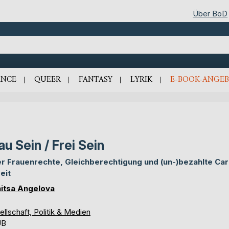
Über BoD
NCE
QUEER
FANTASY
LYRIK
E-BOOK-ANGEB
au Sein / Frei Sein
r Frauenrechte, Gleichberechtigung und (un-)bezahlte Car
eit
itsa Angelova
llschaft, Politik & Medien
UB