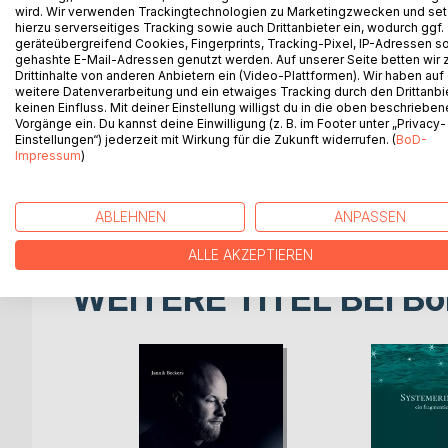
Dieses Buch ist ein feministisches Manifest für das
wird. Wir verwenden Trackingtechnologien zu Marketingzwecken und se
hierzu serverseitiges Tracking sowie auch Drittanbieter ein, wodurch ggf.
politische Forderung verwandelt: Care-Arbeit mus
geräteübergreifend Cookies, Fingerprints, Tracking-Pixel, IP-Adressen s
gehashte E-Mail-Adressen genutzt werden. Auf unserer Seite betten wir
Mit einer kraftvollen Mischung aus persönlichen Ei
Drittinhalte von anderen Anbietern ein (Video-Plattformen). Wir haben auf
weitere Datenverarbeitung und ein etwaiges Tracking durch den Drittanbi
zeigt D. Angelova, warum Gleichberechtigung heut
keinen Einfluss. Mit deiner Einstellung willigst du in die oben beschriebe
"alles machen". Zwischen Müsli und Matheheft, Erwe
Vorgänge ein. Du kannst deine Einwilligung (z. B. im Footer unter „Privacy-
auf das Leben moderner Frauen - erschöpft, aber
Einstellungen“) jederzeit mit Wirkung für die Zukunft widerrufen. (
BoD-
Impressum
)
Das Buch stellt unbequeme Fragen, deckt strukture
Gesellschaft, in der Frau-Sein kein Widerspruch zu 
ABLEHNEN
ANPASSEN
ALLE AKZEPTIEREN
WEITERE TITEL BEI
Bo