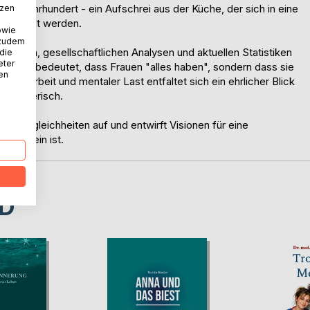
 21. Jahrhundert - ein Aufschrei aus der Küche, der sich in eine
tzen
s bezahlt werden.
owie
 zudem
nblicken, gesellschaftlichen Analysen und aktuellen Statistiken
 die
eter
e nicht bedeutet, dass Frauen "alles haben", sondern dass sie
nen
rbsarbeit und mentaler Last entfaltet sich ein ehrlicher Blick
 kämpferisch.
lle Ungleichheiten auf und entwirft Visionen für eine
Frei-Sein ist.
D