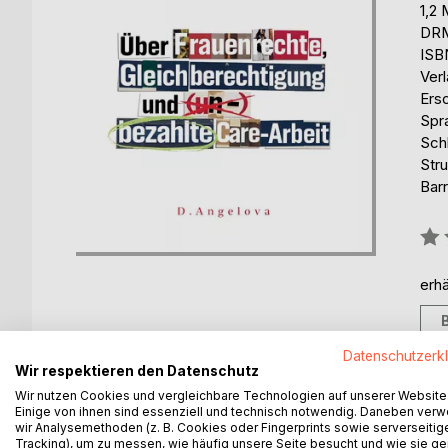
1,2
DRM
ISB
Ver
Ers
Spr
Sch
Stru
Barr
Bew
0%
erhä
Datenschutzerk
Wir respektieren den Datenschutz
Wir nutzen Cookies und vergleichbare Technologien auf unserer Website
BESCHREIBUNG
AUTOR/IN
PRESSES
Einige von ihnen sind essenziell und technisch notwendig. Daneben ver
wir Analysemethoden (z. B. Cookies oder Fingerprints sowie serverseitig
Tracking), um zu messen, wie häufig unsere Seite besucht und wie sie ge