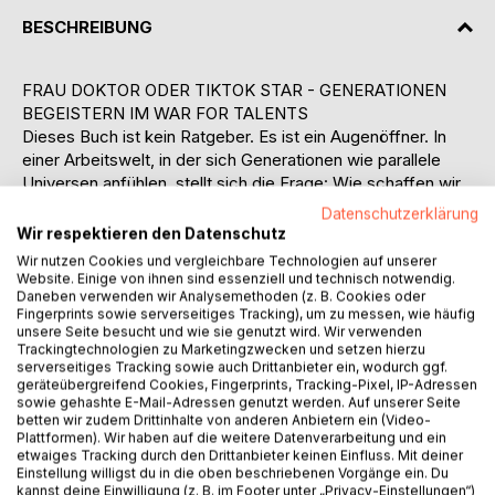
BESCHREIBUNG
FRAU DOKTOR ODER TIKTOK STAR - GENERATIONEN
BEGEISTERN IM WAR FOR TALENTS
Dieses Buch ist kein Ratgeber. Es ist ein Augenöffner. In
einer Arbeitswelt, in der sich Generationen wie parallele
Universen anfühlen, stellt sich die Frage: Wie schaffen wir
ein echtes Miteinander jenseits von Klischees, Buzzwords
Datenschutzerklärung
und Business-BlaBla? Frau Doktor oder TikTok Star ist ein
Wir respektieren den Datenschutz
leidenschaftliches, humorvolles und tiefgründiges Plädoyer
Wir nutzen Cookies und vergleichbare Technologien auf unserer
für eine neue Führungskultur. Es zeigt, wie Stille Generation,
Website. Einige von ihnen sind essenziell und technisch notwendig.
Daneben verwenden wir Analysemethoden (z. B. Cookies oder
Babyboomer, Gen-Y, Gen-Z und die kommenden
Fingerprints sowie serverseitiges Tracking), um zu messen, wie häufig
Generationen Alpha & Beta nicht gegeneinander arbeiten,
unsere Seite besucht und wie sie genutzt wird. Wir verwenden
sondern miteinander wachsen können. Und wie du als
Trackingtechnologien zu Marketingzwecken und setzen hierzu
Führungskraft, Personalerin oder Ausbilderin zu genau dem
serverseitiges Tracking sowie auch Drittanbieter ein, wodurch ggf.
geräteübergreifend Cookies, Fingerprints, Tracking-Pixel, IP-Adressen
Menschen wirst, der Brücken baut, anstatt Fronten zu
sowie gehashte E-Mail-Adressen genutzt werden. Auf unserer Seite
schaffen. Dr. Rudolf Hausegger nimmt dich mit auf eine
betten wir zudem Drittinhalte von anderen Anbietern ein (Video-
Reise durch Workshops, Büros, Spielplätze und
Plattformen). Wir haben auf die weitere Datenverarbeitung und ein
etwaiges Tracking durch den Drittanbieter keinen Einfluss. Mit deiner
Zombielandschaften mit viel Humor, emotionaler Intelligenz
Einstellung willigst du in die oben beschriebenen Vorgänge ein. Du
und einer klaren Botschaft: Engagement ist kein Zufall. Es
kannst deine Einwilligung (z. B. im Footer unter „Privacy-Einstellungen“)