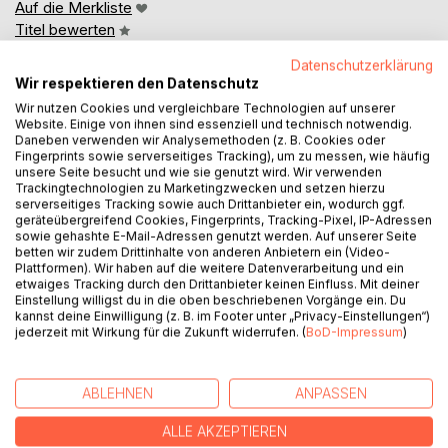
Auf die Merkliste
Titel bewerten
Datenschutzerklärung
Wir respektieren den Datenschutz
Wir nutzen Cookies und vergleichbare Technologien auf unserer
Website. Einige von ihnen sind essenziell und technisch notwendig.
Daneben verwenden wir Analysemethoden (z. B. Cookies oder
Fingerprints sowie serverseitiges Tracking), um zu messen, wie häufig
unsere Seite besucht und wie sie genutzt wird. Wir verwenden
BESCHREIBUNG
Trackingtechnologien zu Marketingzwecken und setzen hierzu
serverseitiges Tracking sowie auch Drittanbieter ein, wodurch ggf.
geräteübergreifend Cookies, Fingerprints, Tracking-Pixel, IP-Adressen
sowie gehashte E-Mail-Adressen genutzt werden. Auf unserer Seite
Dieses Buch verbindet zwei Dinge, die hervorragend
betten wir zudem Drittinhalte von anderen Anbietern ein (Video-
zusammenpassen: Französisch lernen und spannende
Plattformen). Wir haben auf die weitere Datenverarbeitung und ein
Kriminalgeschichten genießen.
etwaiges Tracking durch den Drittanbieter keinen Einfluss. Mit deiner
Einstellung willigst du in die oben beschriebenen Vorgänge ein. Du
kannst deine Einwilligung (z. B. im Footer unter „Privacy-Einstellungen“)
Neun Kriminalfälle in diesem Band führen mitten hinein in
jederzeit mit Wirkung für die Zukunft widerrufen. (
BoD-Impressum
)
eine Welt voller skurriler Verdächtiger, unerwarteter
Wendungen und charmant-humorvoller Ermittlungen. Dabei
bleibt eines immer garantiert: Spannung mit einem
ABLEHNEN
ANPASSEN
Augenzwinkern.
ALLE AKZEPTIEREN