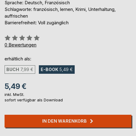
Sprache: Deutsch, Französisch
Schlagworte: französisch, lernen, Krimi, Unterhaltung,
auffrischen
Barrierefreiheit: Voll zugänglich
Bewertung::
0%
0
Bewertungen
erhältlich als:
BUCH
7,99 €
E-BOOK
5,49 €
5,49 €
inkl. MwSt.
sofort verfügbar als Download
IN DEN WARENKORB