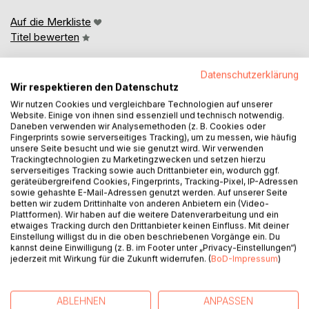
Auf die Merkliste
Titel bewerten
Datenschutzerklärung
Wir respektieren den Datenschutz
Wir nutzen Cookies und vergleichbare Technologien auf unserer
Website. Einige von ihnen sind essenziell und technisch notwendig.
Daneben verwenden wir Analysemethoden (z. B. Cookies oder
Fingerprints sowie serverseitiges Tracking), um zu messen, wie häufig
BESCHREIBUNG
unsere Seite besucht und wie sie genutzt wird. Wir verwenden
Trackingtechnologien zu Marketingzwecken und setzen hierzu
serverseitiges Tracking sowie auch Drittanbieter ein, wodurch ggf.
Franz-Peter Weixler war Kriegsberichterstatter, während
geräteübergreifend Cookies, Fingerprints, Tracking-Pixel, IP-Adressen
sowie gehashte E-Mail-Adressen genutzt werden. Auf unserer Seite
des gesamten Balkanfeldzuges. Von ihm existieren mehr
betten wir zudem Drittinhalte von anderen Anbietern ein (Video-
als 1.500 Bilder, die jedoch meist unbekannt sind.
Plattformen). Wir haben auf die weitere Datenverarbeitung und ein
etwaiges Tracking durch den Drittanbieter keinen Einfluss. Mit deiner
Einstellung willigst du in die oben beschriebenen Vorgänge ein. Du
Traurig Berühmtheit erlangte der Fotograf mit seinen
kannst deine Einwilligung (z. B. im Footer unter „Privacy-Einstellungen“)
Bildern über die Erschießung der Zivilisten von Kondomarie
jederzeit mit Wirkung für die Zukunft widerrufen. (
BoD-Impressum
)
auf Kreta. Doch sollten diese, wie auch die Meisten seiner
anderen Bilder in der Versenkung verschwinden.
ABLEHNEN
ANPASSEN