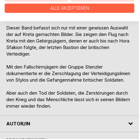
Kaum einer der Kriegsberichterstatter der Wehrmacht hat
vor und während den harten Kämpfen um die Insel Kreta so
ALLE AKZEPTIEREN
viele Fotos angefertigt wie er.
Dieser Band befasst sich nur mit einer gewissen Auswahl
der auf Kreta gemachten Bilder. Sie zeigen den Flug nach
Kreta mit den Gebirgsjägern, denen er auch bis nach Hora
Sfakion folgte, der letzten Bastion der britischen
Verteidiger.
Mit den Fallschirmjägern der Gruppe Stenzler
dokumentierte er die Zerschlagung der Verteidigungslinien
von Stylos und die Gefangennahme britsicher Soldaten.
Aber auch den Tod der Soldaten, die Zerstörungen durch
den Krieg und das Menschliche lässt sich in seinen Bildern
immer wieder finden.
AUTOR/IN