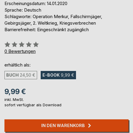
Erscheinungsdatum: 14.01.2020
Sprache: Deutsch
Schlagworte: Operation Merkur, Fallschirmjäger,
Gebirgsjäger, 2. Weltkrieg, Kriegsverbrechen
Barrierefreiheit: Eingeschränkt zugänglich
Bewertung::
0%
0
Bewertungen
erhältlich als:
BUCH
24,50 €
E-BOOK
9,99 €
9,99 €
inkl. MwSt.
sofort verfügbar als Download
IN DEN WARENKORB