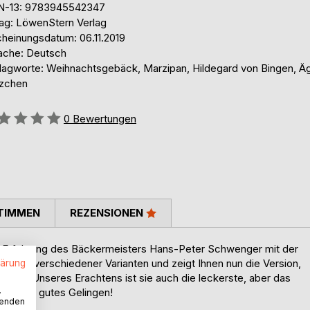
N-13: 9783945542347
lag: LöwenStern Verlag
cheinungsdatum: 06.11.2019
ache: Deutsch
lagworte: Weihnachtsgebäck, Marzipan, Hildegard von Bingen, Ä
tzchen
ertung::
0
Bewertungen
TIMMEN
REZENSIONEN
er Erfahrung des Bäckermeisters Hans-Peter Schwenger mit der
eren verschiedener Varianten und zeigt Ihnen nun die Version,
lärung
ion hat. Unseres Erachtens ist sie auch die leckerste, aber das
.
wünschen gutes Gelingen!
wenden