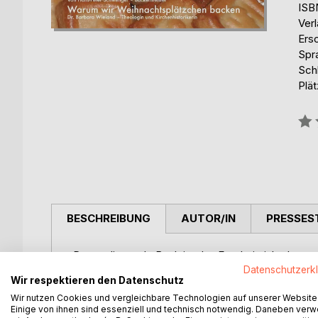
ISB
Ver
Ers
Spr
Sch
Plä
Bew
0%
BESCHREIBUNG
AUTOR/IN
PRESSES
Das vorliegende Buch ist das Ergebnis jahrelang
Herstellung von Bethmännchen sowie dem Ausprobi
Datenschutzerk
Wir respektieren den Datenschutz
die in Frankfurt am Main seit Jahrhunderten Tradit
Wir nutzen Cookies und vergleichbare Technologien auf unserer Website
dürfen Sie nun gerne selbst für sich testen. Wir 
Einige von ihnen sind essenziell und technisch notwendig. Daneben ver