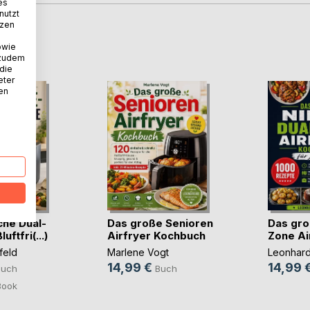
es
nutzt
tzen
D
owie
 zudem
 die
eter
nen
che Dual-
Das große Senioren
Das gro
ftfri(...)
Airfryer Kochbuch
Zone Air
feld
Marlene Vogt
Leonhard
14,99 €
14,99 
Buch
Buch
Book