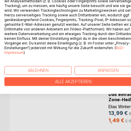
wir Analysemethoden (z. B. Cookies oder Fingerprints sowie serverseitig
Tracking), um zu messen, wie häufig unsere Seite besucht und wie sie ge
wird. Wir verwenden Trackingtechnologien zu Marketingzwecken und se
hierzu serverseitiges Tracking sowie auch Drittanbieter ein, wodurch ggf.
WEITERE TITEL BEI
Bo
geräteübergreifend Cookies, Fingerprints, Tracking-Pixel, IP-Adressen s
gehashte E-Mail-Adressen genutzt werden. Auf unserer Seite betten wir
Drittinhalte von anderen Anbietern ein (Video-Plattformen). Wir haben auf
weitere Datenverarbeitung und ein etwaiges Tracking durch den Drittanbi
keinen Einfluss. Mit deiner Einstellung willigst du in die oben beschriebe
Vorgänge ein. Du kannst deine Einwilligung (z. B. im Footer unter „Privacy-
Einstellungen“) jederzeit mit Wirkung für die Zukunft widerrufen. (
BoD-
Impressum
)
Bethmännchen
ABLEHNEN
ANPASSEN
Hans-Peter Schwenger
,
ALLE AKZEPTIEREN
Barbara Wieland
, ...
17,95 €
Buch
nuss mit
Das einfa
d(...)
Zone-Heißlu
Elias Winter
13,99 €
ch
1,49 €
ok
E-