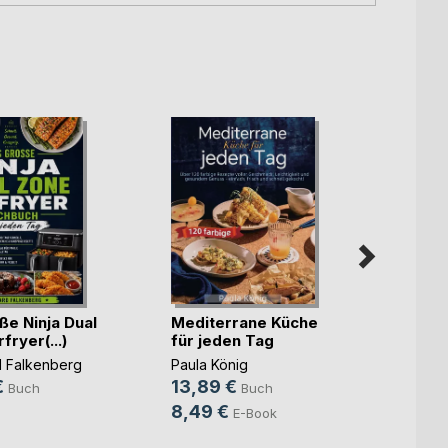
ße Ninja Dual
Mediterrane Küche
fryer(...)
für jeden Tag
Gewü
 Falkenberg
Paula König
selbe
€
13,89 €
Buch
Buch
Raimun
8,49 €
E-Book
Witzan
8,99