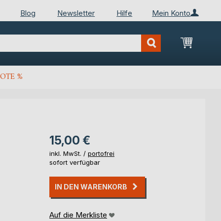
Blog
Newsletter
Hilfe
Mein Konto
Mein Wa
OTE %
15,00 €
inkl. MwSt. /
portofrei
sofort verfügbar
IN DEN WARENKORB
Auf die Merkliste