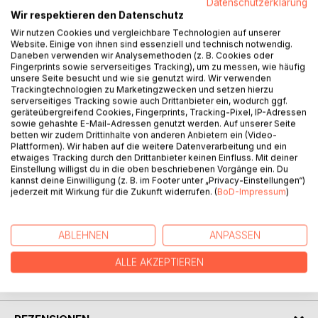
Datenschutzerklärung
Wir respektieren den Datenschutz
Wir nutzen Cookies und vergleichbare Technologien auf unserer
BESCHREIBUNG
Website. Einige von ihnen sind essenziell und technisch notwendig.
Daneben verwenden wir Analysemethoden (z. B. Cookies oder
Fingerprints sowie serverseitiges Tracking), um zu messen, wie häufig
unsere Seite besucht und wie sie genutzt wird. Wir verwenden
In Frankenberger Kalendergeschichten befindet sich zu
Trackingtechnologien zu Marketingzwecken und setzen hierzu
jedem Monat im Jahr eine regionale Kurzgeschichte.
serverseitiges Tracking sowie auch Drittanbieter ein, wodurch ggf.
geräteübergreifend Cookies, Fingerprints, Tracking-Pixel, IP-Adressen
sowie gehashte E-Mail-Adressen genutzt werden. Auf unserer Seite
Angelehnt an historische Begebenheiten, persönliche
betten wir zudem Drittinhalte von anderen Anbietern ein (Video-
Erlebnisse oder frei der Fantasie entsprungen bietet dieses
Plattformen). Wir haben auf die weitere Datenverarbeitung und ein
Buch eine bunte Mischung.
etwaiges Tracking durch den Drittanbieter keinen Einfluss. Mit deiner
Einstellung willigst du in die oben beschriebenen Vorgänge ein. Du
kannst deine Einwilligung (z. B. im Footer unter „Privacy-Einstellungen“)
Das Frankenberger Land hat Potential für große
jederzeit mit Wirkung für die Zukunft widerrufen. (
BoD-Impressum
)
Geschichten, das war uns schon immer klar.
ABLEHNEN
ANPASSEN
AUTOR/IN
ALLE AKZEPTIEREN
PRESSESTIMMEN