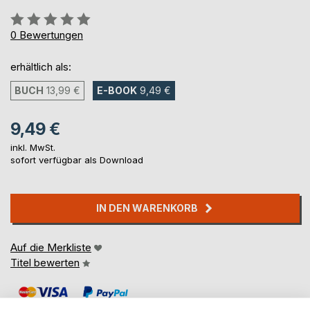
Bewertung::
0%
0
Bewertungen
erhältlich als:
BUCH
13,99 €
E-BOOK
9,49 €
9,49 €
inkl. MwSt.
sofort verfügbar als Download
IN DEN WARENKORB
Auf die Merkliste
Titel bewerten