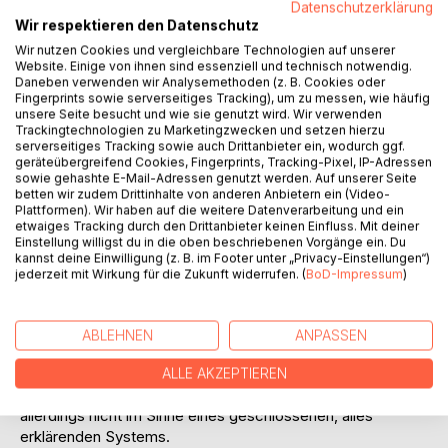
Datenschutzerklärung
Wir respektieren den Datenschutz
Wir nutzen Cookies und vergleichbare Technologien auf unserer
Website. Einige von ihnen sind essenziell und technisch notwendig.
Daneben verwenden wir Analysemethoden (z. B. Cookies oder
BESCHREIBUNG
Fingerprints sowie serverseitiges Tracking), um zu messen, wie häufig
unsere Seite besucht und wie sie genutzt wird. Wir verwenden
Trackingtechnologien zu Marketingzwecken und setzen hierzu
Das Kleine spiegelt das Große.
serverseitiges Tracking sowie auch Drittanbieter ein, wodurch ggf.
Und das Große wiederholt das Kleine.
geräteübergreifend Cookies, Fingerprints, Tracking-Pixel, IP-Adressen
sowie gehashte E-Mail-Adressen genutzt werden. Auf unserer Seite
Die Welt organisiert sich nicht nur durch Bewegung,
betten wir zudem Drittinhalte von anderen Anbietern ein (Video-
sondern auch durch Wiedererkennbarkeit über Ebenen
Plattformen). Wir haben auf die weitere Datenverarbeitung und ein
hinweg.
etwaiges Tracking durch den Drittanbieter keinen Einfluss. Mit deiner
Einstellung willigst du in die oben beschriebenen Vorgänge ein. Du
In Spiralen des Denkens, die sich durch unterschiedliche
kannst deine Einwilligung (z. B. im Footer unter „Privacy-Einstellungen“)
Themen ziehen
jederzeit mit Wirkung für die Zukunft widerrufen. (
BoD-Impressum
)
und in einer Struktur, in der sich das Ganze im Kleinen
spiegelt.
ABLEHNEN
ANPASSEN
Man könnte dieses Zusammenspiel aus Bewegung und
Selbstähnlichkeit als eine Art holistische Perspektive
ALLE AKZEPTIEREN
verstehen,
allerdings nicht im Sinne eines geschlossenen, alles
erklärenden Systems.