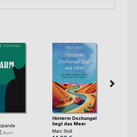
Hinterm Dschungel
Meist
liegt das Meer
Popanda
David 
Marc Stoll
€
10,9
Buch