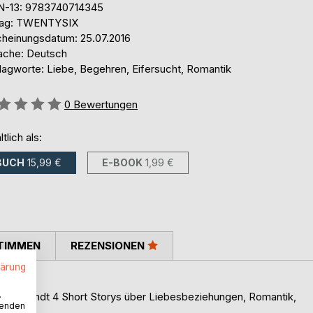
N-13: 9783740714345
lag: TWENTYSIX
cheinungsdatum: 25.07.2016
ache: Deutsch
lagworte: Liebe, Begehren, Eifersucht, Romantik
ertung::
0
Bewertungen
ltlich als:
BUCH
15,99 €
E-BOOK
1,99 €
TIMMEN
REZENSIONEN
lärung
n?
.
lenbrandt 4 Short Storys über Liebesbeziehungen, Romantik,
wenden
hr...