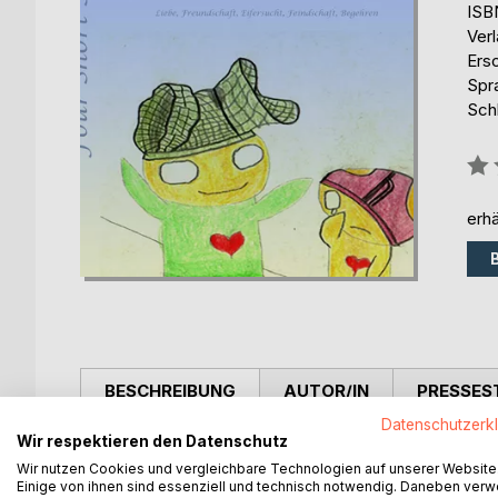
ISB
Ver
Ers
Spr
Sch
Bew
0%
erhä
BESCHREIBUNG
AUTOR/IN
PRESSES
Datenschutzerk
Wir respektieren den Datenschutz
Wer kennt sie nicht, die Liebe und das Verliebtsei
Wir nutzen Cookies und vergleichbare Technologien auf unserer Website
In diesem Buch erzählt der Hobbyautor Roman See
Einige von ihnen sind essenziell und technisch notwendig. Daneben ver
Streit, Eifersucht und Begehren, eventuell sogar me