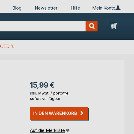
Blog
Newsletter
Hilfe
Mein Konto
Mein Wa
OTE %
15,99 €
inkl. MwSt. /
portofrei
sofort verfügbar
IN DEN WARENKORB
Auf die Merkliste