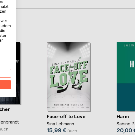
es
nutzt
tzen
owie
D
 zudem
 die
eter
nen
scher
Face-off to Love
Harm
enbrandt
Sina Lehmann
Sabine 
Buch
15,99 €
20,00 
Buch