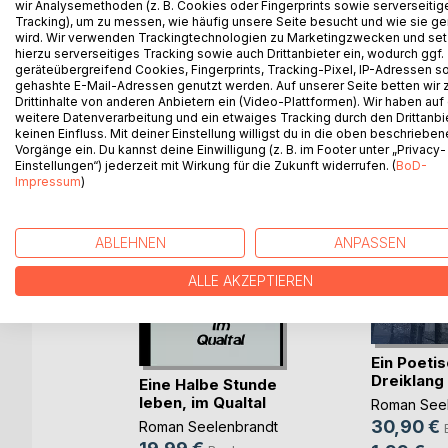
wir Analysemethoden (z. B. Cookies oder Fingerprints sowie serverseitig
Tracking), um zu messen, wie häufig unsere Seite besucht und wie sie ge
wird. Wir verwenden Trackingtechnologien zu Marketingzwecken und se
hierzu serverseitiges Tracking sowie auch Drittanbieter ein, wodurch ggf.
geräteübergreifend Cookies, Fingerprints, Tracking-Pixel, IP-Adressen s
WEITERE TITEL BEI
Bo
gehashte E-Mail-Adressen genutzt werden. Auf unserer Seite betten wir
Drittinhalte von anderen Anbietern ein (Video-Plattformen). Wir haben auf
weitere Datenverarbeitung und ein etwaiges Tracking durch den Drittanbi
keinen Einfluss. Mit deiner Einstellung willigst du in die oben beschriebe
Vorgänge ein. Du kannst deine Einwilligung (z. B. im Footer unter „Privacy-
Einstellungen“) jederzeit mit Wirkung für die Zukunft widerrufen. (
BoD-
Impressum
)
ABLEHNEN
ANPASSEN
ALLE AKZEPTIEREN
Ein Poeti
he Wort
Dreiklang
Eine Halbe Stunde
e
leben, im Qualtal
Roman Seel
h
30,90 €
Roman Seelenbrandt
ok