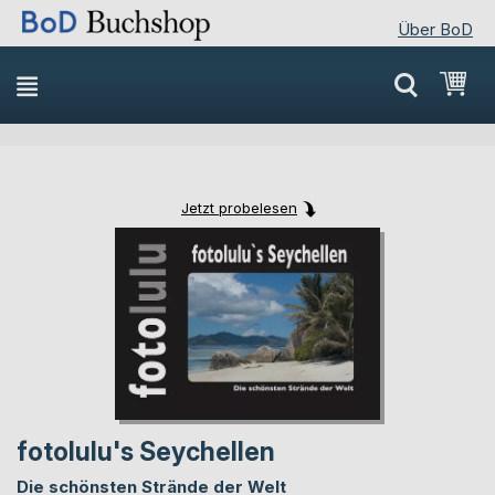
Über BoD
Direkt
Mei
zum
Inhalt
Jetzt probelesen
Skip
Skip
to
to
the
the
end
beginning
of
of
the
the
images
images
gallery
gallery
fotolulu's Seychellen
Die schönsten Strände der Welt