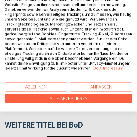
Dschungel und dann gibt es ja noch die Granitfelsen.
Website. Einige von ihnen sind essenziell und technisch notwendig.
Diese Kombination macht die Strände der Inseln einzigartig.
Daneben verwenden wir Analysemethoden (z. B. Cookies oder
Egal ob auf Mahe, Praslin, La Digue, Coco, Aride, Cousin
Fingerprints sowie serverseitiges Tracking), um zu messen, wie häufig
unsere Seite besucht und wie sie genutzt wird. Wir verwenden
oder auf der paradiesischen Insel Bird.
Trackingtechnologien zu Marketingzwecken und setzen hierzu
Kommen Sie mit an die schönsten Strände der Welt ...
serverseitiges Tracking sowie auch Drittanbieter ein, wodurch ggf.
fotolulu
geräteübergreifend Cookies, Fingerprints, Tracking-Pixel, IP-Adressen
sowie gehashte E-Mail-Adressen genutzt werden. Auf unserer Seite
betten wir zudem Drittinhalte von anderen Anbietern ein (Video-
Plattformen). Wir haben auf die weitere Datenverarbeitung und ein
AUTOR/IN
etwaiges Tracking durch den Drittanbieter keinen Einfluss. Mit deiner
Einstellung willigst du in die oben beschriebenen Vorgänge ein. Du
kannst deine Einwilligung (z. B. im Footer unter „Privacy-Einstellungen“)
PRESSESTIMMEN
jederzeit mit Wirkung für die Zukunft widerrufen. (
BoD-Impressum
)
REZENSIONEN
ABLEHNEN
ANPASSEN
ALLE AKZEPTIEREN
WEITERE TITEL BEI
BoD