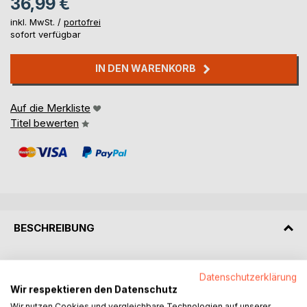
36,99 €
inkl. MwSt. /
portofrei
sofort verfügbar
IN DEN WARENKORB
Auf die Merkliste
Titel bewerten
BESCHREIBUNG
Die schönsten Strände der Welt
Datenschutzerklärung
Auf den Seychellen ist das Wasser kristallklar und
Wir respektieren den Datenschutz
tintenblau. Die Strände sind weiß, dahinter der grüne
Wir nutzen Cookies und vergleichbare Technologien auf unserer