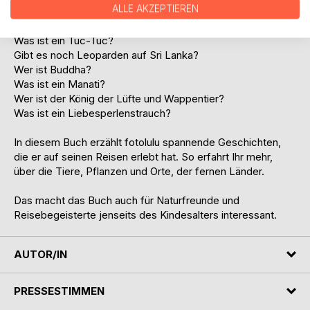
ALLE AKZEPTIEREN
Warum sind Flusspferde die gefährlichsten Tiere Afrikas?
Warum heißt ein Affe Meerkatze?
Was ist ein Tuc-Tuc?
Gibt es noch Leoparden auf Sri Lanka?
Wer ist Buddha?
Was ist ein Manati?
Wer ist der König der Lüfte und Wappentier?
Was ist ein Liebesperlenstrauch?
In diesem Buch erzählt fotolulu spannende Geschichten,
die er auf seinen Reisen erlebt hat. So erfahrt Ihr mehr,
über die Tiere, Pflanzen und Orte, der fernen Länder.
Das macht das Buch auch für Naturfreunde und
Reisebegeisterte jenseits des Kindesalters interessant.
AUTOR/IN
PRESSESTIMMEN