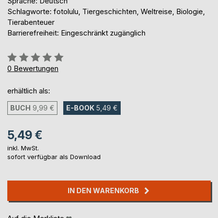
Sprache: Deutsch
Schlagworte: fotolulu, Tiergeschichten, Weltreise, Biologie,
Tierabenteuer
Barrierefreiheit: Eingeschränkt zugänglich
Bewertung::
0%
0
Bewertungen
erhältlich als:
BUCH
9,99 €
E-BOOK
5,49 €
5,49 €
inkl. MwSt.
sofort verfügbar als Download
IN DEN WARENKORB