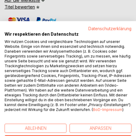
Auf die Merkliste
Titel bewerten
Datenschutzerklärung
Wir respektieren den Datenschutz
Wir nutzen Cookies und vergleichbare Technologien auf unserer
Website. Einige von ihnen sind essenziell und technisch notwendig.
Daneben verwenden wir Analysemethoden (z. B. Cookies oder
BESCHREIBUNG
Fingerprints sowie serverseitiges Tracking), um zu messen, wie häufig
unsere Seite besucht und wie sie genutzt wird. Wir verwenden
Trackingtechnologien zu Marketingzwecken und setzen hierzu
fotolulu`s Abenteuer
serverseitiges Tracking sowie auch Drittanbieter ein, wodurch ggf.
geräteübergreifend Cookies, Fingerprints, Tracking-Pixel, IP-Adressen
sowie gehashte E-Mail-Adressen genutzt werden. Auf unserer Seite
Drei fotolulu-Abenteuerbücher in einem Taschenbuch:
betten wir zudem Drittinhalte von anderen Anbietern ein (Video-
Plattformen). Wir haben auf die weitere Datenverarbeitung und ein
etwaiges Tracking durch den Drittanbieter keinen Einfluss. Mit deiner
fotolulu in Afrika
Einstellung willigst du in die oben beschriebenen Vorgänge ein. Du
fotolulu auf Sri Lanka
kannst deine Einwilligung (z. B. im Footer unter „Privacy-Einstellungen“)
fotolulu in Florida und auf den Bahamas
jederzeit mit Wirkung für die Zukunft widerrufen. (
BoD-Impressum
)
Kennt Ihr die Antworten auf die folgenden Fragen:
ABLEHNEN
ANPASSEN
Was ist ein Löwenohr?