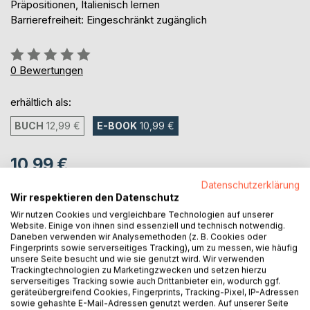
Präpositionen, Italienisch lernen
Barrierefreiheit: Eingeschränkt zugänglich
Bewertung::
0%
0
Bewertungen
erhältlich als:
BUCH
12,99 €
E-BOOK
10,99 €
10,99 €
inkl. MwSt.
Datenschutzerklärung
sofort verfügbar als Download
Wir respektieren den Datenschutz
Wir nutzen Cookies und vergleichbare Technologien auf unserer
Website. Einige von ihnen sind essenziell und technisch notwendig.
Daneben verwenden wir Analysemethoden (z. B. Cookies oder
IN DEN WARENKORB
Fingerprints sowie serverseitiges Tracking), um zu messen, wie häufig
unsere Seite besucht und wie sie genutzt wird. Wir verwenden
Trackingtechnologien zu Marketingzwecken und setzen hierzu
serverseitiges Tracking sowie auch Drittanbieter ein, wodurch ggf.
Auf die Merkliste
geräteübergreifend Cookies, Fingerprints, Tracking-Pixel, IP-Adressen
Titel bewerten
sowie gehashte E-Mail-Adressen genutzt werden. Auf unserer Seite