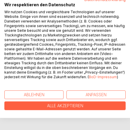
Wir respektieren den Datenschutz
In Fortsetzung III werden die Einsätze höher. Der Prozess
Wir nutzen Cookies und vergleichbare Technologien auf unserer
Exxel & Brandstetter und Fink wird mit einem harten Urteil
Website. Einige von ihnen sind essenziell und technisch notwendig.
beendet, James muss ohne Familie vorankommen während
Daneben verwenden wir Analysemethoden (z. B. Cookies oder
Kimber ihren Vater vor Gericht unterstützt. Poster hat als
Fingerprints sowie serverseitiges Tracking), um zu messen, wie häufig
unsere Seite besucht und wie sie genutzt wird. Wir verwenden
Direktor der Z.L.A.H.B. mit seiner Vergangenheit zu tun. Die
Trackingtechnologien zu Marketingzwecken und setzen hierzu
Intrige gegen den Landeshauptmann Sobotka wird für Cole
serverseitiges Tracking sowie auch Drittanbieter ein, wodurch ggf.
schwerer, während Lukas und Rafaela ihr junges Glück
geräteübergreifend Cookies, Fingerprints, Tracking-Pixel, IP-Adressen
sowie gehashte E-Mail-Adressen genutzt werden. Auf unserer Seite
ausleben. Der Verlust von James entreißt die Familie Global
betten wir zudem Drittinhalte von anderen Anbietern ein (Video-
und bringt alte Geheimnisse ans Licht.
Plattformen). Wir haben auf die weitere Datenverarbeitung und ein
etwaiges Tracking durch den Drittanbieter keinen Einfluss. Mit deiner
Einstellung willigst du in die oben beschriebenen Vorgänge ein. Du
kannst deine Einwilligung (z. B. im Footer unter „Privacy-Einstellungen“)
AUTOR/IN
jederzeit mit Wirkung für die Zukunft widerrufen. (
BoD-Impressum
)
PRESSESTIMMEN
ABLEHNEN
ANPASSEN
REZENSIONEN
ALLE AKZEPTIEREN