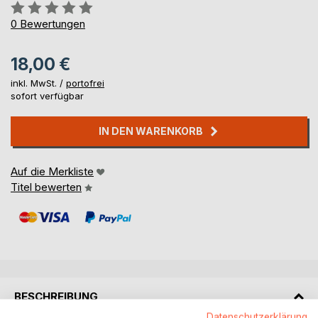
Bewertung::
0%
0
Bewertungen
18,00 €
inkl. MwSt. /
portofrei
sofort verfügbar
IN DEN WARENKORB
Auf die Merkliste
Titel bewerten
BESCHREIBUNG
Datenschutzerklärung