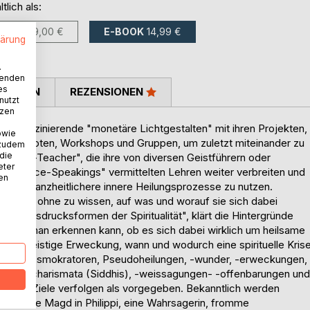
ltlich als:
BUCH
39,00 €
E-BOOK
14,99 €
lärung
.
wenden
es
TIMMEN
REZENSIONEN
nutzt
tzen
 als faszinierende "monetäre Lichtgestalten" mit ihren Projekten,
owie
ngsangeboten, Workshops und Gruppen, um zuletzt miteinander zu
 zudem
 die
iritual-Teacher", die ihre von diversen Geistführern oder
eter
in "Trance-Speakings" vermittelten Lehren weiter verbreiten und
nen
e oder ganzheitlichere innere Heilungsprozesse zu nutzen.
ktiken ohne zu wissen, auf was und worauf sie sich dabei
ene "Ausdrucksformen der Spiritualität", klärt die Hintergründe
 woran man erkennen kann, ob es sich dabei wirklich um heilsame
n eine geistige Erweckung, wann und wodurch eine spirituelle Kris
os, die Kosmokratoren, Pseudoheilungen, -wunder, -erweckungen,
tungen, -charismata (Siddhis), -weissagungen- -offenbarungen und
 andere Ziele verfolgen als vorgegeben. Bekanntlich werden
 als eine Magd in Philippi, eine Wahrsagerin, fromme