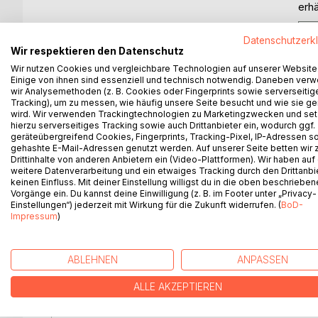
erhä
Datenschutzerk
Wir respektieren den Datenschutz
Wir nutzen Cookies und vergleichbare Technologien auf unserer Website
Einige von ihnen sind essenziell und technisch notwendig. Daneben ver
wir Analysemethoden (z. B. Cookies oder Fingerprints sowie serverseitig
BESCHREIBUNG
AUTOR/IN
PRESSES
Tracking), um zu messen, wie häufig unsere Seite besucht und wie sie ge
wird. Wir verwenden Trackingtechnologien zu Marketingzwecken und se
hierzu serverseitiges Tracking sowie auch Drittanbieter ein, wodurch ggf.
Immer wieder "neue Heilsanbieter" profilieren sich
geräteübergreifend Cookies, Fingerprints, Tracking-Pixel, IP-Adressen s
Mysterienschulen, Instituten, medialen Ausbildu
gehashte E-Mail-Adressen genutzt werden. Auf unserer Seite betten wir
Drittinhalte von anderen Anbietern ein (Video-Plattformen). Wir haben auf
konkurrieren, Im Coaching-Sektor tummeln sich "Sp
weitere Datenverarbeitung und ein etwaiges Tracking durch den Drittanbi
inkarnationsfreudigen Aliens als "Empfangskanal" 
keinen Einfluss. Mit deiner Einstellung willigst du in die oben beschriebe
dafür werben, deren Energien für angeblich tiefer
Vorgänge ein. Du kannst deine Einwilligung (z. B. im Footer unter „Privacy-
Zunehmend mehr Menschen verüben spirituelle Pra
Einstellungen“) jederzeit mit Wirkung für die Zukunft widerrufen. (
BoD-
Impressum
)
wirklich einlassen. Der Autor beschreibt verschied
und Zielsetzungen dieser auf und macht deutlich,
oder um unheilvolle spirituelle Wege handelt, wan
ABLEHNEN
ANPASSEN
entsteht. Er belegt, wie die Herrscher des Kosm
-visionen, -reinkarnationserinnerungen, -erleuch
ALLE AKZEPTIEREN
-heilslehren bewirken, vermitteln, und dabei ganz
Interessenten mit Halbwahrheiten geködert. Selbst