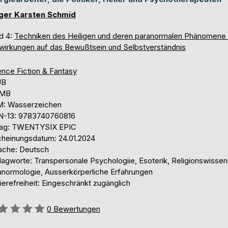
ger Karsten Schmid
d 4:
Techniken des Heiligen und deren paranormalen Phänomene
wirkungen auf das Bewußtsein und Selbstverständnis
ence Fiction & Fantasy
UB
 MB
: Wasserzeichen
N-13: 9783740760816
lag: TWENTYSIX EPIC
cheinungsdatum: 24.01.2024
ache: Deutsch
lagworte: Transpersonale Psychologiie, Esoterik, Religionswissen
anormologie, Ausserkörperliche Erfahrungen
ierefreiheit: Eingeschränkt zugänglich
ertung::
0
Bewertungen