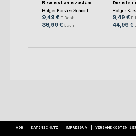
Bewusstseinszustände
Dienste d
und(...)
Suchtthe(..
,
Gabriella
Holger Karsten Schmid
Holger Kar
9,49 €
9,49 €
E-Book
E-
h
36,99 €
44,99 €
Buch
AGB
DATENSCHUTZ
IMPRESSUM
VERSANDKOSTEN, LIE