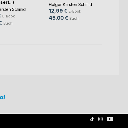
Herri
ser(...)
Holger Karsten Schmid
u(...)
arsten Schmid
Holger
12,99 €
E-Book
€
15,9
E-Book
45,00 €
Buch
€
75,9
Buch