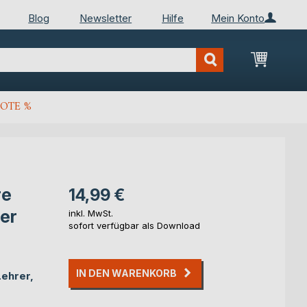
Blog
Newsletter
Hilfe
Mein Konto
Mein Wa
OTE %
re
14,99 €
her
inkl. MwSt.
sofort verfügbar als Download
IN DEN WARENKORB
Lehrer,