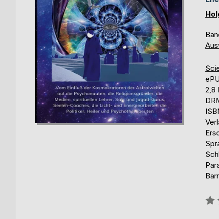
Hol
Ban
Aus
Sci
eP
2,8
DRM
ISB
Ver
Ers
Spr
Sch
Par
Barr
Bew
0%