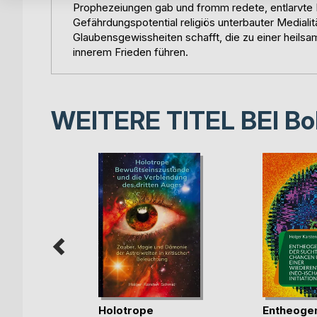
Prophezeiungen gab und fromm redete, entlarvte Pau
Gefährdungspotential religiös unterbauter Medialitä
Glaubensgewissheiten schafft, die zu einer heils
innerem Frieden führen.
WEITERE TITEL BEI
Bo
een the
Holotrope
Entheoge