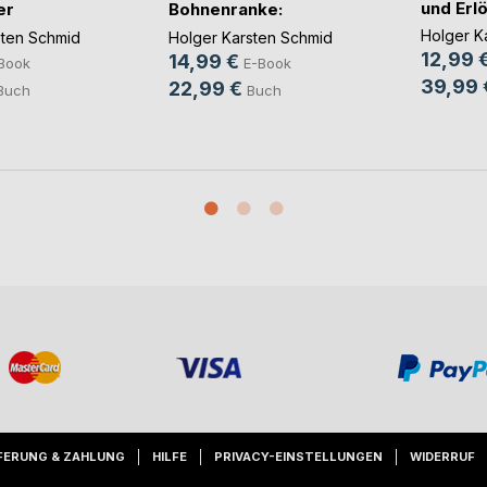
und Erlö
er
Bohnenranke:
.)
Psyched(...)
Holger K
sten Schmid
Holger Karsten Schmid
12,99 
14,99 €
Book
E-Book
39,99 
22,99 €
Buch
Buch
FERUNG & ZAHLUNG
HILFE
PRIVACY-EINSTELLUNGEN
WIDERRUF