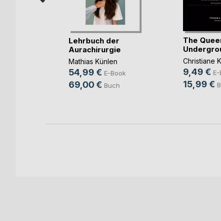
The Quee
Lehrbuch der
Undergro
Aurachirurgie
 Seelen
Christiane 
Mathias Künlen
9,49 €
54,99 €
E-
E-Book
ok
15,99 €
69,00 €
B
Buch
ch