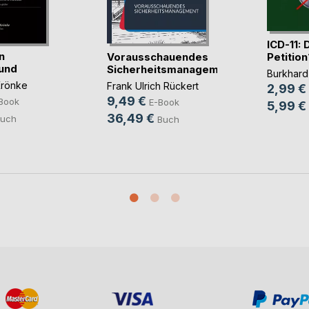
ICD-11: 
n
Vorausschauendes
Petition
und
Sicherheitsmanagement
Burkhar
Krönke
Frank Ulrich Rückert
2,99 €
9,49 €
Book
E-Book
5,99 €
36,49 €
uch
Buch