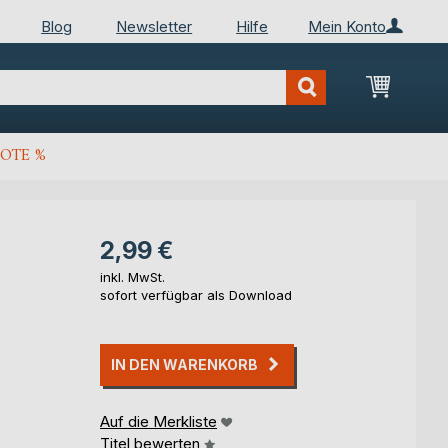
Blog
Newsletter
Hilfe
Mein Konto
Mein Wa
OTE %
2,99 €
inkl. MwSt.
sofort verfügbar als Download
IN DEN WARENKORB
Auf die Merkliste
Titel bewerten