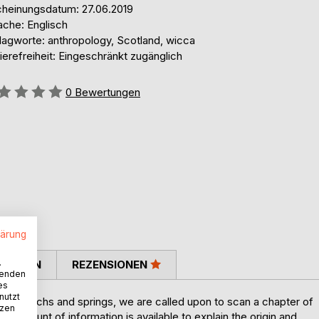
cheinungsdatum: 27.06.2019
ache: Englisch
lagworte: anthropology, Scotland, wicca
ierefreiheit: Eingeschränkt zugänglich
ertung::
0
Bewertungen
lärung
.
TIMMEN
REZENSIONEN
wenden
es
nutzt
ottish lochs and springs, we are called upon to scan a chapter of
tzen
y amount of information is available to explain the origin and