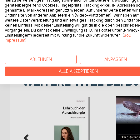
hierzu serverseitiges Tracking sowie auch Drittanbieter ein, wodurch ggf.
growth of such superstitions, but enough can be h
geräteübergreifend Cookies, Fingerprints, Tracking-Pixel, IP-Adressen s
gehashte E-Mail-Adressen genutzt werden. Auf unserer Seite betten wir
of our annals much confusion existed among our a
Drittinhalte von anderen Anbietern ein (Video-Plattformen). Wir haben auf
to their senses. They had very vague notions rega
weitere Datenverarbeitung und ein etwaiges Tracking durch den Drittanbi
the Supernatural. Indeed all nature was to them s
keinen Einfluss. Mit deiner Einstellung willigst du in die oben beschriebe
Vorgänge ein. Du kannst deine Einwilligung (z. B. im Footer unter „Privacy-
forest, on river, lake, and sea as the abodes of div
Einstellungen“) jederzeit mit Wirkung für die Zukunft widerrufen. (
BoD-
thought, could either help or hurt man, and ought
Impressum
)
have survived to our own time. Men knocked at th
recesses there came to them only tones of myste
ABLEHNEN
ANPASSEN
ALLE AKZEPTIEREN
WEITERE TITEL BEI
Bo