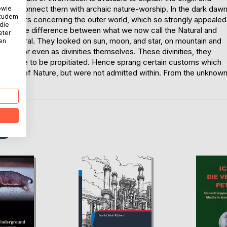
ad to connect them with archaic nature-worship. In the dark daw
owie
 zudem
ncestors concerning the outer world, which so strongly appealed
 die
rding the difference between what we now call the Natural and
eter
upernatural. They looked on sun, moon, and star, on mountain and
nen
inities, or even as divinities themselves. These divinities, they
 therefore to be propitiated. Hence sprang certain customs which
e gate of Nature, but were not admitted within. From the unknow
ry.
D