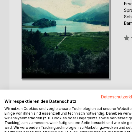
Ers
Spr
Sch
Barr
Bew
0%
Datenschutzerk
Wir respektieren den Datenschutz
Wir nutzen Cookies und vergleichbare Technologien auf unserer Website
BESCHREIBUNG
AUTOR/IN
PRESSES
Einige von ihnen sind essenziell und technisch notwendig. Daneben ver
wir Analysemethoden (z. B. Cookies oder Fingerprints sowie serverseitig
Tracking), um zu messen, wie häufig unsere Seite besucht und wie sie ge
In glancing at the superstitions connected with Sc
wird. Wir verwenden Trackingtechnologien zu Marketingzwecken und se
our social history not yet closed. A somewhat scant