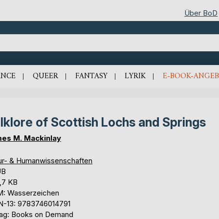
Über BoD
NCE
QUEER
FANTASY
LYRIK
E-BOOK-ANGEB
lklore of Scottish Lochs and Springs
es M. Mackinlay
ur- & Humanwissenschaften
UB
,7 KB
: Wasserzeichen
N-13: 9783746014791
lag: Books on Demand