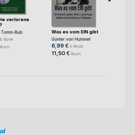
Die verlorene
Keine
?
Was es vom EIN gibt
Manfre
d Tomm-Bub
8,49
Günter von Hummel
E-Book
6,99 €
12,0
E-Book
Buch
11,50 €
Buch