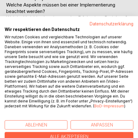
Welche Aspekte müssen bei einer Implementierung
beachtet werden?
Welche Variablen bestimmen den Erfolg eines Projektes?
Datenschutzerklärung
Welche Chancen und Risiken sind mit einer Durchführung
Wir respektieren den Datenschutz
verbunden?
Bewusst wird im Rahmen dieser Arbeit nur am Rande auf
Wir nutzen Cookies und vergleichbare Technologien auf unserer
Website. Einige von ihnen sind essenziell und technisch notwendig.
konkrete Übungen eingegangen werden, die bei einem
Daneben verwenden wir Analysemethoden (z. B. Cookies oder
Konfliktlotsenprojekt durchgeführt werden. Die meisten
Fingerprints sowie serverseitiges Tracking), um zu messen, wie häufig
Buchveröffentlichungen widmen sich zum größten Teil
unsere Seite besucht und wie sie genutzt wird. Wir verwenden
Trackingtechnologien zu Marketingzwecken und setzen hierzu
diesem Thema. Da sie sich aber nur am Rande mit den
serverseitiges Tracking sowie auch Drittanbieter ein, wodurch ggf.
oben genannten Aspekten auseinandersetzen, soll mit
geräteübergreifend Cookies, Fingerprints, Tracking-Pixel, IP-Adressen
dieser Arbeit versucht werden, eine systematische
sowie gehashte E-Mail-Adressen genutzt werden. Auf unserer Seite
betten wir zudem Drittinhalte von anderen Anbietern ein (Video-
Darstellung der Aspekte zu erstellen.
Plattformen). Wir haben auf die weitere Datenverarbeitung und ein
Geprägt wird die Arbeit durch meine Erfahrungen, die ich
etwaiges Tracking durch den Drittanbieter keinen Einfluss. Mit deiner
während meines Hauptdiplompraktikums bei der
Einstellung willigst du in die oben beschriebenen Vorgänge ein. Du
kannst deine Einwilligung (z. B. im Footer unter „Privacy-Einstellungen“)
Mediationsstelle Brückenschlag e.V. gesammelt habe. Hier
jederzeit mit Wirkung für die Zukunft widerrufen. (
BoD-Impressum
)
habe ich den Ansatz der Konfliktlotsen kennen gelernt
sowie Projekte durchgeführt, begleitet und beobachtet.
ABLEHNEN
ANPASSEN
Inhaltsverzeichnis:Inhaltsverzeichnis:
1.Einleitung1
ALLE AKZEPTIEREN