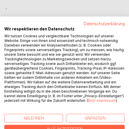
.
«Wenn der Mensch nicht aus den
Datenschutzerklärung
Fehlern der Vergangenheit lernt,
Wir respektieren den Datenschutz
wird auch die Zukunft fehlerhaft sein.
Wir nutzen Cookies und vergleichbare Technologien auf unserer
Wer wird dann noch bereit sein,
Website. Einige von ihnen sind essenziell und technisch notwendig.
für seine Träume und Ziele einzustehen?»
Daneben verwenden wir Analysemethoden (z. B. Cookies oder
Fingerprints sowie serverseitiges Tracking), um zu messen, wie häufig
unsere Seite besucht und wie sie genutzt wird. Wir verwenden
Mercy hat sich bereits mehrfach der autoritären
Trackingtechnologien zu Marketingzwecken und setzen hierzu
Regierung ihres Landes widersetzt, um ihrem Traum
serverseitiges Tracking sowie auch Drittanbieter ein, wodurch ggf.
von einer Zukunft in Freiheit näherzukommen.
geräteübergreifend Cookies, Fingerprints, Tracking-Pixel, IP-Adressen
sowie gehashte E-Mail-Adressen genutzt werden. Auf unserer Seite
Bisher blieb es jedoch nur Wunschdenken.
betten wir zudem Drittinhalte von anderen Anbietern ein (Video-
Als sie dann aber dem Rebell Jamie begegnet,
Plattformen). Wir haben auf die weitere Datenverarbeitung und ein
bietet sich ihr plötzlich eine neue Gelegenheit,
etwaiges Tracking durch den Drittanbieter keinen Einfluss. Mit deiner
Einstellung willigst du in die oben beschriebenen Vorgänge ein. Du
um dem Martyrium aus Hass und Unterdrückung
kannst deine Einwilligung (z. B. im Footer unter „Privacy-Einstellungen“)
zu entkommen. Und sie macht sich bereit,
jederzeit mit Wirkung für die Zukunft widerrufen. (
BoD-Impressum
)
wie ein Schmetterling davonzufliegen.
ABLEHNEN
ANPASSEN
AUTOR/IN