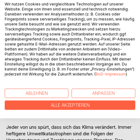
Wir nutzen Cookies und vergleichbare Technologien auf unserer
Website. Einige von ihnen sind essenziell und technisch notwendig.
Daneben verwenden wir Analysemethoden (z. B. Cookies oder
BESCHREIBUNG
Fingerprints sowie serverseitiges Tracking), um zu messen, wie häufig
unsere Seite besucht und wie sie genutzt wird. Wir verwenden
Trackingtechnologien zu Marketingzwecken und setzen hierzu
serverseitiges Tracking sowie auch Drittanbieter ein, wodurch ggf.
Der Klimawandel bringt den Eisbären Nanoq in große
geräteübergreifend Cookies, Fingerprints, Tracking-Pixel, IP-Adressen
Gefahr! Auf einer Eisscholle treibt er hungrig und einsam
sowie gehashte E-Mail-Adressen genutzt werden. Auf unserer Seite
auf das offene Meer hinaus. Henri, Yessi, Paul und Finn
betten wir zudem Drittinhalte von anderen Anbietern ein (Video-
Plattformen). Wir haben auf die weitere Datenverarbeitung und ein
machen sich heimlich mit dem Sonnenhüpfer Flupsi auf
etwaiges Tracking durch den Drittanbieter keinen Einfluss. Mit deiner
eine abenteuerliche und gefährliche Reise nach Grönland.
Einstellung willigst du in die oben beschriebenen Vorgänge ein. Du
kannst deine Einwilligung (z. B. im Footer unter „Privacy-Einstellungen“)
Dieses Buch bezeichne ich als Kinderkrimi mit dem
jederzeit mit Wirkung für die Zukunft widerrufen. (
BoD-Impressum
)
Kernthema Klimaschutz. Ich möchte, dass sich Kinder
altersgerecht mit dem wichtigsten Thema unserer Zeit
ABLEHNEN
ANPASSEN
beschäftigen können. Ein spannendes Erlebnis, bei dem
Kinder ganz nebenbei wichtige Informationen bekommen
ALLE AKZEPTIEREN
und selbst zum Klimaschutzexperten werden können!
Jochen Wildt - Autor
Jeder von uns spürt, dass sich das Klima verändert. Immer
heftigere Umweltkatastrophen sind die Folgen der