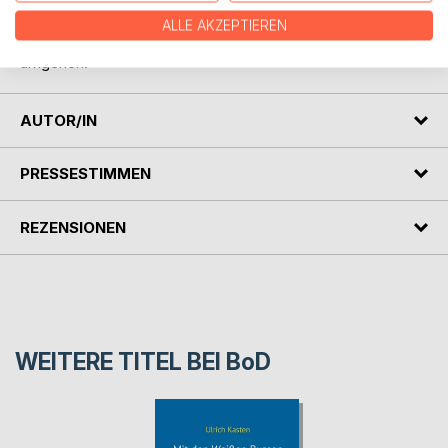
Menschen und Regierungen bis heute mit Schuld und
ALLE AKZEPTIEREN
Mitschuld und mit politisch bedingten Migrationen
umgehen.
AUTOR/IN
PRESSESTIMMEN
REZENSIONEN
WEITERE TITEL BEI
BoD