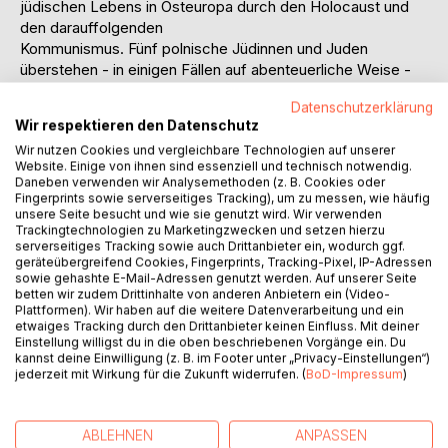
jüdischen Lebens in Osteuropa durch den Holocaust und
den darauffolgenden
Kommunismus. Fünf polnische Jüdinnen und Juden
überstehen - in einigen Fällen auf abenteuerliche Weise -
die Verfolgung und die Lager der deutschen
Datenschutzerklärung
Nationalsozialisten und einer von ihnen den sowjetischen
Wir respektieren den Datenschutz
Gulag in Workuta. Wegen der antisemitischen Politik im
Wir nutzen Cookies und vergleichbare Technologien auf unserer
Nachkriegspolen verlassen die meisten von ihnen ihre
Website. Einige von ihnen sind essenziell und technisch notwendig.
Heimat und beginnen in Schweden ein neues Leben.
Daneben verwenden wir Analysemethoden (z. B. Cookies oder
In ihren Erzählungen reflektieren die Betroffenen selbst die
Fingerprints sowie serverseitiges Tracking), um zu messen, wie häufig
unsere Seite besucht und wie sie genutzt wird. Wir verwenden
Ereignisse, die mit historischen Fakten und einfühlsamen
Trackingtechnologien zu Marketingzwecken und setzen hierzu
Stimmungs­bildern hinterlegt werden. So erfolgt eine
serverseitiges Tracking sowie auch Drittanbieter ein, wodurch ggf.
differenzierte Einschätzung von Situationen und
geräteübergreifend Cookies, Fingerprints, Tracking-Pixel, IP-Adressen
sowie gehashte E-Mail-Adressen genutzt werden. Auf unserer Seite
geschichtlichen Entwicklungen, die ihrer besonderen
betten wir zudem Drittinhalte von anderen Anbietern ein (Video-
Vielschichtigkeit gerecht wird. Damit unterscheidet sich
Plattformen). Wir haben auf die weitere Datenverarbeitung und ein
das Buch wohltuend von manchen oft zeitbedingt und
etwaiges Tracking durch den Drittanbieter keinen Einfluss. Mit deiner
politisch gefärbten Interpretationen und Einordnungen der
Einstellung willigst du in die oben beschriebenen Vorgänge ein. Du
kannst deine Einwilligung (z. B. im Footer unter „Privacy-Einstellungen“)
Ereignisse.
jederzeit mit Wirkung für die Zukunft widerrufen. (
BoD-Impressum
)
Das Buch verdeutlicht, wie das Böse und das Gute im
Menschen immer wieder gerade in Extremsituationen
hervorbrechen. Eine besondere Zeitnähe gewinnt das Buch
ABLEHNEN
ANPASSEN
ebenfalls dadurch, dass es zum Nachdenken anregt, wie