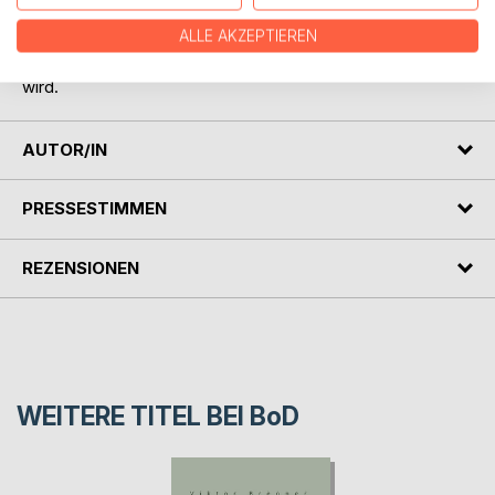
Ein Roman über Kontaktabbruch, Sprachlosigkeit und die
ALLE AKZEPTIEREN
beklemmende Leere, die zurückbleibt, wenn die
Vergangenheit zur Spielwiese esoterischer Spurensuche
wird.
AUTOR/IN
PRESSESTIMMEN
REZENSIONEN
WEITERE TITEL BEI
BoD