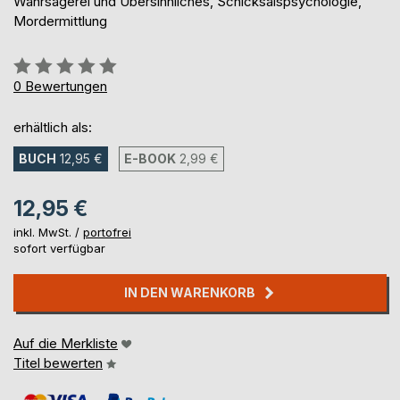
Wahrsagerei und Übersinnliches, Schicksalspsychologie,
Mordermittlung
Bewertung::
0%
0
Bewertungen
erhältlich als:
BUCH
12,95 €
E-BOOK
2,99 €
12,95 €
inkl. MwSt. /
portofrei
sofort verfügbar
IN DEN WARENKORB
Auf die Merkliste
Titel bewerten