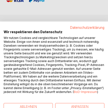
BESCHREIBUNG
Datenschutzerklärung
Wir respektieren den Datenschutz
Wir nutzen Cookies und vergleichbare Technologien auf unserer
Die Begegnung mit ihrem Exverlobten erweckt in Linda alte
Website. Einige von ihnen sind essenziell und technisch notwendig.
Sehnsüchte und neue Zweifel an ihrer abgestandenen Ehe.
Daneben verwenden wir Analysemethoden (z. B. Cookies oder
Fingerprints sowie serverseitiges Tracking), um zu messen, wie häufig
Und eine rätselhafte Erkrankung ruft in ihr abergläubische
unsere Seite besucht und wie sie genutzt wird. Wir verwenden
Ängste hervor. Sie hegt einen unerhörten Verdacht: Dem
Trackingtechnologien zu Marketingzwecken und setzen hierzu
Schlamassel muss ein Fluch zugrunde liegen. Steckt ihre
serverseitiges Tracking sowie auch Drittanbieter ein, wodurch ggf.
geräteübergreifend Cookies, Fingerprints, Tracking-Pixel, IP-Adressen
herrschsüchtige Mutter dahinter, zu der Linda alle
sowie gehashte E-Mail-Adressen genutzt werden. Auf unserer Seite
Verbindungen gekappt hat? Und was soll sie von dem
betten wir zudem Drittinhalte von anderen Anbietern ein (Video-
Orientalisten Holger halten, ihrem neuen Verehrer, der im
Plattformen). Wir haben auf die weitere Datenverarbeitung und ein
etwaiges Tracking durch den Drittanbieter keinen Einfluss. Mit deiner
Fokus einer Mordermittlung steht und in dessen Haus es
Einstellung willigst du in die oben beschriebenen Vorgänge ein. Du
angeblich spukt? Dunkle Mächte scheinen sich gegen die
kannst deine Einwilligung (z. B. im Footer unter „Privacy-Einstellungen“)
Kleinstadtidylle verschworen zu haben. Eine resolute
jederzeit mit Wirkung für die Zukunft widerrufen. (
BoD-Impressum
)
Anwältin will dem aberwitzigen Humbug ein Ende bereiten
und stürzt sich in ein unüberschaubares Dickicht okkulter
Obsessionen.
ABLEHNEN
ANPASSEN