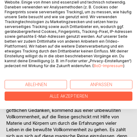
Website. Einige von ihnen sind essenziell und technisch notwendig.
Daneben verwenden wir Analysemethoden (z. B. Cookies oder
Fingerprints sowie serverseitiges Tracking), um zu messen, wie häufig
unsere Seite besucht und wie sie genutzt wird. Wir verwenden
Trackingtechnologien zu Marketingzwecken und setzen hierzu
serverseitiges Tracking sowie auch Drittanbieter ein, wodurch ggf.
BESCHREIBUNG
geräteübergreifend Cookies, Fingerprints, Tracking-Pixel, IP-Adressen
sowie gehashte E-Mail-Adressen genutzt werden. Auf unserer Seite
betten wir zudem Drittinhalte von anderen Anbietern ein (Video-
Tashana ist eine Zeitreisende, ein Fliegerkind, ein Wesen
Plattformen). Wir haben auf die weitere Datenverarbeitung und ein
etwaiges Tracking durch den Drittanbieter keinen Einfluss. Mit deiner
wie wir und doch ganz anders. In Form von gut
Einstellung willigst du in die oben beschriebenen Vorgänge ein. Du
verständlichen Gedichten erzählt sie von Liebe, Vertrauen
kannst deine Einwilligung (z. B. im Footer unter „Privacy-Einstellungen“)
und Verlangen. Sie ist sich ihrer selbst bewusst geworden,
jederzeit mit Wirkung für die Zukunft widerrufen. (
BoD-Impressum
)
hat das gesamte Wissen nicht nur in sich, sondern kann es
jederzeit abrufen, sie ist erwacht, erleuchtet und
gekommen um zu helfen. Sie ist gekommen um uns allen
ABLEHNEN
ANPASSEN
klar zu machen, dass wir wie sie sind, reines Bewusstsein
ALLE AKZEPTIEREN
und verbunden mit allen Antworten auf alle Fragen. Das wir
unbegrenzt sind, allwissend, entstanden aus einem
göttlichen Gedanken, kommend aus einer unbewußten
Vollkommenheit, auf die Reise geschickt mit Hilfe von
Materie und Körpern um durch die Erfahrungen vieler
Leben in die bewußte Vollkommenheit zu gehen. Es zahlt
sich aus sich auf diese magische Reise einzulassen, denn