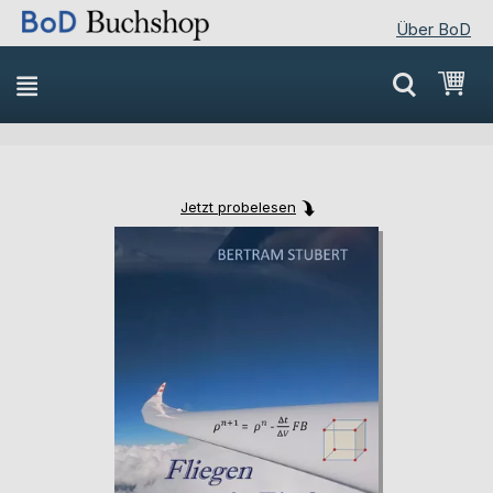
Über BoD
Direkt
Mei
zum
Inhalt
Jetzt probelesen
Skip
Skip
to
to
the
the
end
beginning
of
of
the
the
images
images
gallery
gallery