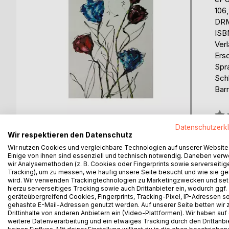
106
DRM
ISB
Ver
Ers
Spr
Sch
Barr
Bew
0%
Datenschutzerk
Wir respektieren den Datenschutz
erhä
Wir nutzen Cookies und vergleichbare Technologien auf unserer Website
Einige von ihnen sind essenziell und technisch notwendig. Daneben ver
wir Analysemethoden (z. B. Cookies oder Fingerprints sowie serverseitig
Tracking), um zu messen, wie häufig unsere Seite besucht und wie sie ge
wird. Wir verwenden Trackingtechnologien zu Marketingzwecken und se
hierzu serverseitiges Tracking sowie auch Drittanbieter ein, wodurch ggf.
geräteübergreifend Cookies, Fingerprints, Tracking-Pixel, IP-Adressen s
gehashte E-Mail-Adressen genutzt werden. Auf unserer Seite betten wir
BESCHREIBUNG
AUTOR/IN
PRESSES
Drittinhalte von anderen Anbietern ein (Video-Plattformen). Wir haben auf
weitere Datenverarbeitung und ein etwaiges Tracking durch den Drittanbi