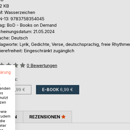
,2 KB
: Wasserzeichen
N-13: 9783758354045
lag: BoD - Books on Demand
cheinungsdatum: 21.05.2024
ache: Deutsch
lagworte: Lyrik, Gedichte, Verse, deutschsprachig, freie Rhythme
ierefreiheit: Eingeschränkt zugänglich
ertung::
0
Bewertungen
lärung
ltlich als:
.
wenden
BUCH
17,99 €
E-BOOK
6,99 €
es
nutzt
tzen
owie
 zudem
TIMMEN
REZENSIONEN
 die
eter