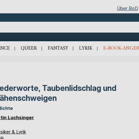
Über BoD
NCE
QUEER
FANTASY
LYRIK
E-BOOK-ANGEB
iederworte, Taubenlidschlag und
rähenschweigen
ichte
tin Luchsinger
siker & Lyrik
UB