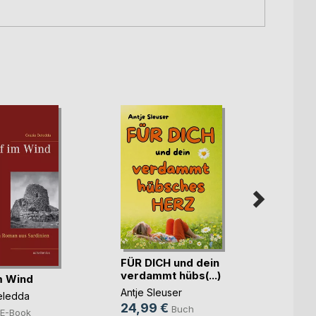
Moby-
FÜR DICH und dein
Der W
verdammt hübs(...)
im Wind
Herman
Antje Sleuser
29,9
eledda
24,99 €
Buch
44,0
E-Book