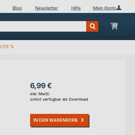
Blog
Newsletter
Hilfe
Mein Konto
Mein Wa
OTE %
6,99 €
inkl. MwSt.
sofort verfügbar als Download
IN DEN WARENKORB