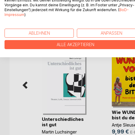
keinen Einfluss. Mit deiner Einstellung willigst du in die oben beschriebe
Gedichte aus mehr als einem Jahrzehnt, kurze, lang
Vorgänge ein. Du kannst deine Einwilligung (z. B. im Footer unter „Privacy-
Einstellungen“) jederzeit mit Wirkung für die Zukunft widerrufen. (
BoD-
Impressum
)
WEITERE TITEL BEI
Bo
ABLEHNEN
ANPASSEN
ALLE AKZEPTIEREN
Wie WUN
bist du de
spur des
Unterschiedliches
ei(...)
ist gut
Antje Sleus
9,99 €
ann
Martin Luchsinger
E-