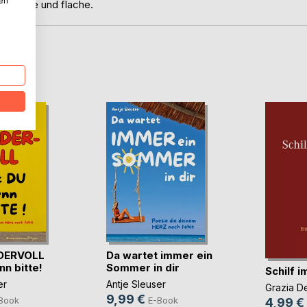
nen
e, tiefe und flache.
D
DERVOLL
Da wartet immer ein
nn bitte!
Sommer in dir
Schilf 
er
Antje Sleuser
Grazia D
9,99 €
Book
E-Book
4,99 €