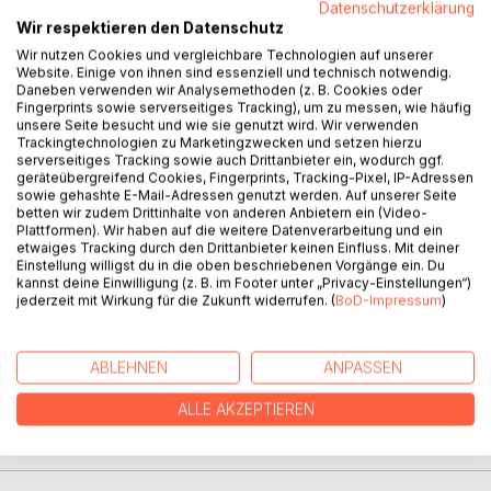
Datenschutzerklärung
Wir respektieren den Datenschutz
BESCHREIBUNG
Wir nutzen Cookies und vergleichbare Technologien auf unserer
Website. Einige von ihnen sind essenziell und technisch notwendig.
Daneben verwenden wir Analysemethoden (z. B. Cookies oder
Fingerprints sowie serverseitiges Tracking), um zu messen, wie häufig
Weltweit steigt der Lebensstandard und entsprechend der
unsere Seite besucht und wie sie genutzt wird. Wir verwenden
Fleischkonsum. Fleisch wird allmählich die Grundnahrung
Trackingtechnologien zu Marketingzwecken und setzen hierzu
der Weltbevölkerung und die Landwirtschaft konzentriert
serverseitiges Tracking sowie auch Drittanbieter ein, wodurch ggf.
geräteübergreifend Cookies, Fingerprints, Tracking-Pixel, IP-Adressen
sich auf die Produktion von Nahrungsmitteln tierischer
sowie gehashte E-Mail-Adressen genutzt werden. Auf unserer Seite
Herkunft. Die wilde Tier- und Pflanzenwelt verschwindet
betten wir zudem Drittinhalte von anderen Anbietern ein (Video-
schrittweise, wobei die Tierhaltung und der
Plattformen). Wir haben auf die weitere Datenverarbeitung und ein
etwaiges Tracking durch den Drittanbieter keinen Einfluss. Mit deiner
Futtermittelanbau in den Vordergrund rücken.
Einstellung willigst du in die oben beschriebenen Vorgänge ein. Du
Ernährungskrankheiten und Umweltkatastrophen bleiben als
kannst deine Einwilligung (z. B. im Footer unter „Privacy-Einstellungen“)
unser Erbe übrig, wenn keine rechtzeitigen
jederzeit mit Wirkung für die Zukunft widerrufen. (
BoD-Impressum
)
Gegenmaßnahmen eingeleitet werden.
ABLEHNEN
ANPASSEN
AUTOR/IN
ALLE AKZEPTIEREN
PRESSESTIMMEN