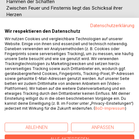
Flammen der Schatten
Zwischen Feuer und Finsternis liegt das Schicksal ihrer
Herzen
Datenschutzerklärung
Zephan ist der Thronerbe der düsteren Ashari einer uralten
Wir respektieren den Datenschutz
Rasse, die einst als Dämonen bekannt war. Mächtig,
Wir nutzen Cookies und vergleichbare Technologien auf unserer
gefährlich und zum Herrschen geboren, soll er das Erbe
Website. Einige von ihnen sind essenziell und technisch notwendig.
seines grausamen Vaters antreten. Doch als er die
Daneben verwenden wir Analysemethoden (z. B. Cookies oder
sterbliche Selara rettet, spürt er etwas, das ihn aus dem
Fingerprints sowie serverseitiges Tracking), um zu messen, wie häufig
unsere Seite besucht und wie sie genutzt wird. Wir verwenden
Gleichgewicht bringt: eine brennende Anziehung, die er
Trackingtechnologien zu Marketingzwecken und setzen hierzu
sich nicht erklären kann.
serverseitiges Tracking sowie auch Drittanbieter ein, wodurch ggf.
Als ihre wahre Kraft erwacht, steht mehr auf dem Spiel als
geräteübergreifend Cookies, Fingerprints, Tracking-Pixel, IP-Adressen
sowie gehashte E-Mail-Adressen genutzt werden. Auf unserer Seite
nur ihr Leben denn die Liebe zwischen Licht und Schatten
betten wir zudem Drittinhalte von anderen Anbietern ein (Video-
ist im Reich der Ashari streng verboten.
Plattformen). Wir haben auf die weitere Datenverarbeitung und ein
Und Zephans Vater wird alles tun, um sie zu zerstören.
etwaiges Tracking durch den Drittanbieter keinen Einfluss. Mit deiner
Einstellung willigst du in die oben beschriebenen Vorgänge ein. Du
kannst deine Einwilligung (z. B. im Footer unter „Privacy-Einstellungen“)
Dunkel. Leidenschaftlich. Gefährlich.
jederzeit mit Wirkung für die Zukunft widerrufen. (
BoD-Impressum
)
Eine Dark Romance voller Macht, Sehnsucht und
verbotener Liebe.
ABLEHNEN
ANPASSEN
AUTOR/IN