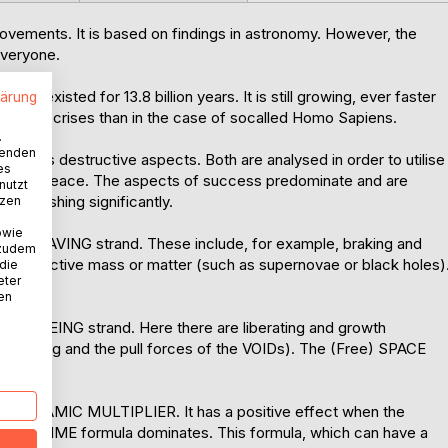
vements. It is based on findings in astronomy. However, the
everyone.
 has existed for 13.8 billion years. It is still growing, ever faster
lärung
er major crises than in the case of socalled Homo Sapiens.
.
wenden
various destructive aspects. Both are analysed in order to utilise
es
r hinder peace. The aspects of success predominate and are
nutzt
diminishing significantly.
tzen
owie
: the HAVING strand. These include, for example, braking and
 zudem
elf)destructive mass or matter (such as supernovae or black holes)
 die
eter
nen
is the BEING strand. Here there are liberating and growth
 Big Bang and the pull forces of the VOIDs). The (Free) SPACE
 the DYNAMIC MULTIPLIER. It has a positive effect when the
 the TIME formula dominates. This formula, which can have a