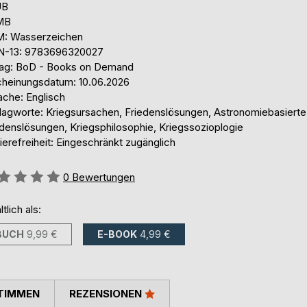
UB
 MB
: Wasserzeichen
N-13: 9783696320027
lag: BoD - Books on Demand
cheinungsdatum: 10.06.2026
ache: Englisch
lagworte: Kriegsursachen, Friedenslösungen, Astronomiebasierte
edenslösungen, Kriegsphilosophie, Kriegssozioplogie
ierefreiheit: Eingeschränkt zugänglich
ertung::
0
Bewertungen
ltlich als:
BUCH
9,99 €
E-BOOK
4,99 €
TIMMEN
REZENSIONEN