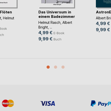
 Flöten
Das Universum in
AstronE
einem Badezimmer
t
,
Helmut
Albert Br
Helmut Rasch
,
Albert
4,99 €
Bright
, ...
Book
9,99 €
4,99 €
E-Book
ch
9,99 €
Buch