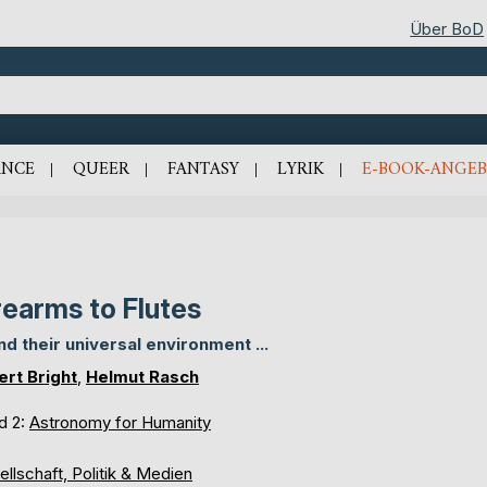
Über BoD
NCE
QUEER
FANTASY
LYRIK
E-BOOK-ANGEB
rearms to Flutes
 and their universal environment ...
ert Bright
,
Helmut Rasch
d 2:
Astronomy for Humanity
llschaft, Politik & Medien