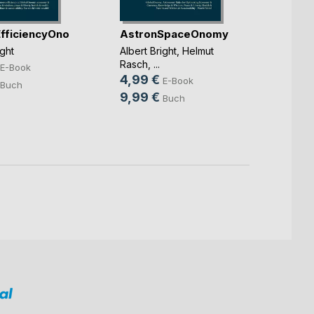
fficiencyOnomy
AstronSpaceOnomy
Astr
ight
Albert Bright
,
Helmut
Albert 
Rasch
, ...
4,99
E-Book
4,99 €
E-Book
9,99
Buch
9,99 €
Buch