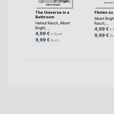
The Universe in a
Flinten zu
Bathroom
ger
Albert Brigh
Helmut Rasch
,
Albert
Rasch
, ...
Bright
, ...
4,99 €
g
E-
4,99 €
E-Book
9,99 €
ok
Bu
9,99 €
Buch
h