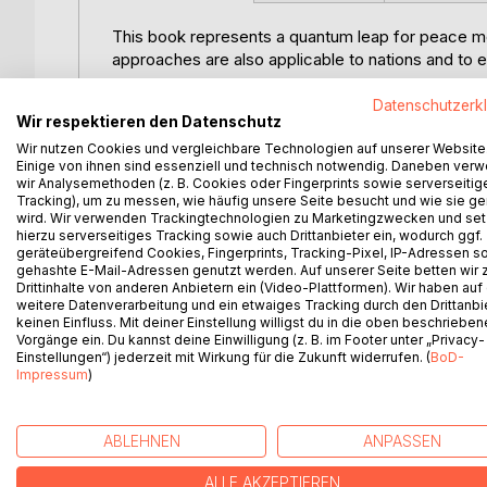
This book represents a quantum leap for peace mo
approaches are also applicable to nations and to 
The universe is the most successful system of all. It
Datenschutzerk
Wir respektieren den Datenschutz
and more sustainably, and with proportionally few
Wir nutzen Cookies und vergleichbare Technologien auf unserer Website
Einige von ihnen sind essenziell und technisch notwendig. Daneben ver
There are various parameters of success, but also 
wir Analysemethoden (z. B. Cookies oder Fingerprints sowie serverseitig
or discard them as factors that either optimise o
Tracking), um zu messen, wie häufig unsere Seite besucht und wie sie ge
growing exponentially. The destructive aspects are 
wird. Wir verwenden Trackingtechnologien zu Marketingzwecken und se
hierzu serverseitiges Tracking sowie auch Drittanbieter ein, wodurch ggf.
geräteübergreifend Cookies, Fingerprints, Tracking-Pixel, IP-Adressen s
The universe has a realm with negative tendencies
gehashte E-Mail-Adressen genutzt werden. Auf unserer Seite betten wir
attractive forces (such as gravity), as well as (s
Drittinhalte von anderen Anbietern ein (Video-Plattformen). Wir haben auf
weitere Datenverarbeitung und ein etwaiges Tracking durch den Drittanbi
The TIME formula dominates the HAVING strand.
keinen Einfluss. Mit deiner Einstellung willigst du in die oben beschriebe
Vorgänge ein. Du kannst deine Einwilligung (z. B. im Footer unter „Privacy-
The area of the universe with positive tendencies 
Einstellungen“) jederzeit mit Wirkung für die Zukunft widerrufen. (
BoD-
Impressum
)
promoting forces (such as the push forces of the
formula dominates in the BEING strand.
ABLEHNEN
ANPASSEN
The strongest force in the universe, however, is
SPACE formula dominates and a negative one when
ALLE AKZEPTIEREN