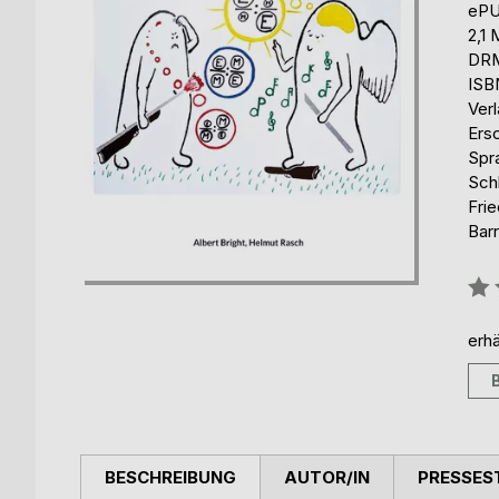
eP
2,1
DRM
ISB
Ver
Ers
Spr
Sch
Fri
Barr
Bew
0%
erhä
BESCHREIBUNG
AUTOR/IN
PRESSES