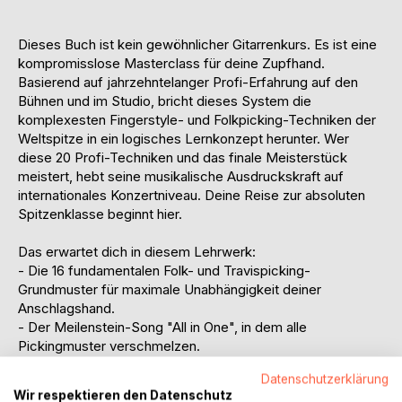
Dieses Buch ist kein gewöhnlicher Gitarrenkurs. Es ist eine
kompromisslose Masterclass für deine Zupfhand.
Basierend auf jahrzehntelanger Profi-Erfahrung auf den
Bühnen und im Studio, bricht dieses System die
komplexesten Fingerstyle- und Folkpicking-Techniken der
Weltspitze in ein logisches Lernkonzept herunter. Wer
diese 20 Profi-Techniken und das finale Meisterstück
meistert, hebt seine musikalische Ausdruckskraft auf
internationales Konzertniveau. Deine Reise zur absoluten
Spitzenklasse beginnt hier.
Das erwartet dich in diesem Lehrwerk:
- Die 16 fundamentalen Folk- und Travispicking-
Grundmuster für maximale Unabhängigkeit deiner
Anschlagshand.
- Der Meilenstein-Song "All in One", in dem alle
Pickingmuster verschmelzen.
- Die 20 Profi-Techniken der Weltklasse: Von der
Datenschutzerklärung
innovativen Plektrum-Emulation über das Hausdach-
Wir respektieren den Datenschutz