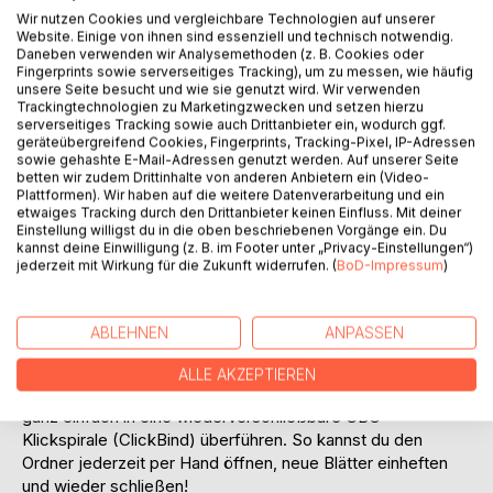
Arpeggio bis hin zur komplexen Wassertropfentechnik.
Wir nutzen Cookies und vergleichbare Technologien auf unserer
- Das große Finale: Der "Song for Tommy" (in Hommage
Website. Einige von ihnen sind essenziell und technisch notwendig.
an Tommy Emmanuel); ein hocheffektives Performance-
Daneben verwenden wir Analysemethoden (z. B. Cookies oder
Stück.
Fingerprints sowie serverseitiges Tracking), um zu messen, wie häufig
unsere Seite besucht und wie sie genutzt wird. Wir verwenden
- Die exklusive Vorschau auf das diatonische Akkordbuch
Trackingtechnologien zu Marketingzwecken und setzen hierzu
am Ende des Buches, um die Harmonielehre hinter den
serverseitiges Tracking sowie auch Drittanbieter ein, wodurch ggf.
Griffen perfekt zu verstehen.
geräteübergreifend Cookies, Fingerprints, Tracking-Pixel, IP-Adressen
sowie gehashte E-Mail-Adressen genutzt werden. Auf unserer Seite
betten wir zudem Drittinhalte von anderen Anbietern ein (Video-
Das innovative Klicksystem: Dieses Buch ist als Ringbuch
Plattformen). Wir haben auf die weitere Datenverarbeitung und ein
konzipiert und darauf ausgelegt, mit dir zu wachsen. Über
etwaiges Tracking durch den Drittanbieter keinen Einfluss. Mit deiner
das integrierte Klicksystem und die digitalen Erweiterungen
Einstellung willigst du in die oben beschriebenen Vorgänge ein. Du
kannst deine Einwilligung (z. B. im Footer unter „Privacy-Einstellungen“)
auf meinen Kanälen kannst du deinen Masterclass-Ordner
jederzeit mit Wirkung für die Zukunft widerrufen. (
BoD-Impressum
)
Monat für Monat mit neuen Songs und Übungen füttern.
Praxis-Tipp für maximale Flexibilität: Die standardmäßige
ABLEHNEN
ANPASSEN
Metallspirale hält dein Buch auf dem Notenständer perfekt
flach. Wenn du das Buch physisch um meine monatlichen
ALLE AKZEPTIEREN
Song-Erweiterungen vergrößern willst, kannst du die Seiten
ganz einfach in eine wiederverschließbare GBC-
Klickspirale (ClickBind) überführen. So kannst du den
Ordner jederzeit per Hand öffnen, neue Blätter einheften
und wieder schließen!