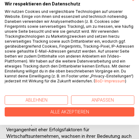
Wir respektieren den Datenschutz
Vereinsmanagement vor schwierige Aufgaben. Das
Wir nutzen Cookies und vergleichbare Technologien auf unserer
entscheidende Kriterium für die Bewältigung der
Website. Einige von ihnen sind essenziell und technisch notwendig.
Anforderungen im Umfeld dieser neuen
Daneben verwenden wir Analysemethoden (z. B. Cookies oder
Rahmenbedingungen ist professionelles Vereinsmarketing
Fingerprints sowie serverseitiges Tracking), um zu messen, wie häufig
durch ebenso professionelles Vereinsmanagement.
unsere Seite besucht und wie sie genutzt wird. Wir verwenden
Trackingtechnologien zu Marketingzwecken und setzen hierzu
Wie kommen Sportvereine aus dem Teufelskreis von
serverseitiges Tracking sowie auch Drittanbieter ein, wodurch ggf.
schwacher finanzieller Basis und daraus resultierender
geräteübergreifend Cookies, Fingerprints, Tracking-Pixel, IP-Adressen
geringer Attraktivität heraus? Wo liegen die Defizite im
sowie gehashte E-Mail-Adressen genutzt werden. Auf unserer Seite
betten wir zudem Drittinhalte von anderen Anbietern ein (Video-
Marketing der Vereine, sofern Marketing im
Plattformen). Wir haben auf die weitere Datenverarbeitung und ein
Vereinsmanagement überhaupt existiert? Wie gestaltet
etwaiges Tracking durch den Drittanbieter keinen Einfluss. Mit deiner
man die Produktpolitik in Vereinen erfolgreich und wie baut
Einstellung willigst du in die oben beschriebenen Vorgänge ein. Du
kannst deine Einwilligung (z. B. im Footer unter „Privacy-Einstellungen“)
man zugkräftige lokale und regionale Marken auf, die
jederzeit mit Wirkung für die Zukunft widerrufen. (
BoD-Impressum
)
Mitglieder, Zuschauer, Förderer und Sponsoren anlocken?
In Zukunft werden Sportvereine große Anstrengungen
unternehmen müssen, um veränderten
ABLEHNEN
ANPASSEN
Rahmenbedingungen im Sportbusiness gewachsen zu sein.
Professionelle Marketingstrategien (sowohl
ALLE AKZEPTIEREN
beschaffungsseitig, als auch leistungsabgabeseitig) und
der Aufbau professioneller Strukturen - in der
Vergangenheit eher Erfolgsfaktoren für
Wirtschaftsunternehmen, wachsen in ihrer Bedeutung auch