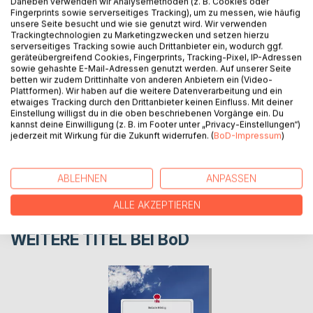
Daneben verwenden wir Analysemethoden (z. B. Cookies oder
Fingerprints sowie serverseitiges Tracking), um zu messen, wie häufig
Schulerinnerungen, kontrastiert mit dem Erleben einer
unsere Seite besucht und wie sie genutzt wird. Wir verwenden
Erwachsenen, die wieder die Schulbank drückt.
Trackingtechnologien zu Marketingzwecken und setzen hierzu
serverseitiges Tracking sowie auch Drittanbieter ein, wodurch ggf.
geräteübergreifend Cookies, Fingerprints, Tracking-Pixel, IP-Adressen
sowie gehashte E-Mail-Adressen genutzt werden. Auf unserer Seite
AUTOR/IN
betten wir zudem Drittinhalte von anderen Anbietern ein (Video-
Plattformen). Wir haben auf die weitere Datenverarbeitung und ein
etwaiges Tracking durch den Drittanbieter keinen Einfluss. Mit deiner
PRESSESTIMMEN
Einstellung willigst du in die oben beschriebenen Vorgänge ein. Du
kannst deine Einwilligung (z. B. im Footer unter „Privacy-Einstellungen“)
jederzeit mit Wirkung für die Zukunft widerrufen. (
BoD-Impressum
)
REZENSIONEN
ABLEHNEN
ANPASSEN
ALLE AKZEPTIEREN
WEITERE TITEL BEI
BoD