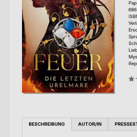
Pap
686
ISB
Ver
Ers
Spr
Sch
Lieb
Mys
Rep
Bew
0%
BESCHREIBUNG
AUTOR/IN
PRESSES