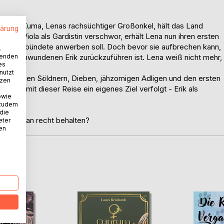
ch König Zuma, Lenas rachsüchtiger Großonkel, hält das Land
lärung
essin Viola als Gardistin verschwor, erhält Lena nun ihren ersten
adlige Verbündete anwerben soll. Doch bevor sie aufbrechen kann,
.
wenden
 verschwundenen Erik zurückzuführen ist. Lena weiß nicht mehr,
es
nutzt
. Zwischen Söldnern, Dieben, jähzornigen Adligen und den ersten
tzen
Séran mit dieser Reise ein eigenes Ziel verfolgt - Erik als
owie
 zudem
 die
ird Séran recht behalten?
eter
nen
D