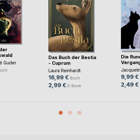
 der
swald
Die Run
Das Buch der Bestia
Vergang
- Cuprum
ré Guder
Jacqueli
uch
Laura Reinhardt
9,99 €
16,99 €
Buch
2,49 €
2,99 €
E-Book