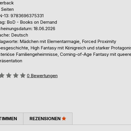
erback
 Seiten
N-13: 9783696375331
lag: BoD - Books on Demand
cheinungsdatum: 18.06.2026
ache: Deutsch
lagworte: Mädchen mit Elementarmagie, Forced Proximity
esgeschichte, High Fantasy mit Königreich und starker Protagonis
teriöse Familiengeheimnisse, Coming-of-Age Fantasy mit queere
räsentation
ertung::
0
Bewertungen
TIMMEN
REZENSIONEN