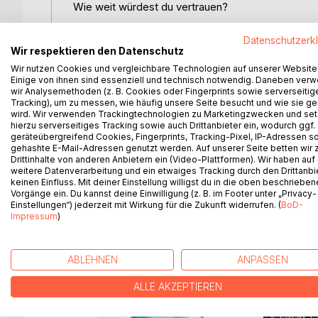
Wie weit würdest du vertrauen?
Der erste Sieg für die Rebellion ist errungen, do
Datenschutzerk
weiterhin in seinen Fängen. Nachdem sie sich Prinz
Wir respektieren den Datenschutz
Auftrag: eine Reise durch ganz Elso, bei der sie 
Wir nutzen Cookies und vergleichbare Technologien auf unserer Website
Einige von ihnen sind essenziell und technisch notwendig. Daneben ver
kommt es zu einem grausamen Vorfall, der auf den
wir Analysemethoden (z. B. Cookies oder Fingerprints sowie serverseitig
was sie glauben soll. Ist er doch ein Verräter?
Tracking), um zu messen, wie häufig unsere Seite besucht und wie sie ge
Séran wird zu ihrem neuen Reisebegleiter ernannt
wird. Wir verwenden Trackingtechnologien zu Marketingzwecken und se
Funken ihres neuen Elements ahnt Lena nicht, dass 
hierzu serverseitiges Tracking sowie auch Drittanbieter ein, wodurch ggf.
geräteübergreifend Cookies, Fingerprints, Tracking-Pixel, IP-Adressen s
Verräter zu entlarven, koste es, was es wolle ...
gehashte E-Mail-Adressen genutzt werden. Auf unserer Seite betten wir
Drittinhalte von anderen Anbietern ein (Video-Plattformen). Wir haben auf
Wird Lena Eriks Unschuld beweisen können oder w
weitere Datenverarbeitung und ein etwaiges Tracking durch den Drittanbi
keinen Einfluss. Mit deiner Einstellung willigst du in die oben beschriebe
Vorgänge ein. Du kannst deine Einwilligung (z. B. im Footer unter „Privacy-
Einstellungen“) jederzeit mit Wirkung für die Zukunft widerrufen. (
BoD-
Impressum
)
WEITERE TITEL BEI
Bo
ABLEHNEN
ANPASSEN
ALLE AKZEPTIEREN