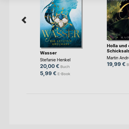
Holla und
Schicksal
Wasser
Martin And
is
Stefanie Henkel
19,99 €
B
20,00 €
h
Buch
5,99 €
ok
E-Book