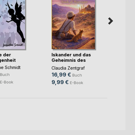
e der
Iskander und das
Lila 
enheit
Geheimnis des
Alicia 
Sou(...)
ne Schmidt
Claudia Zentgraf
18,0
16,99 €
Buch
Buch
9,99
9,99 €
E-Book
E-Book