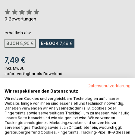
Bewertung::
0%
0
Bewertungen
erhältlich als:
BUCH
8,90 €
E-BOOK
7,49 €
7,49 €
inkl. MwSt.
sofort verfügbar als Download
Datenschutzerklärung
Wir respektieren den Datenschutz
IN DEN WARENKORB
Wir nutzen Cookies und vergleichbare Technologien auf unserer
Website. Einige von ihnen sind essenziell und technisch notwendig.
Daneben verwenden wir Analysemethoden (z. B. Cookies oder
Auf die Merkliste
Fingerprints sowie serverseitiges Tracking), um zu messen, wie häufig
unsere Seite besucht und wie sie genutzt wird. Wir verwenden
Titel bewerten
Trackingtechnologien zu Marketingzwecken und setzen hierzu
serverseitiges Tracking sowie auch Drittanbieter ein, wodurch ggf.
geräteübergreifend Cookies, Fingerprints, Tracking-Pixel, IP-Adressen