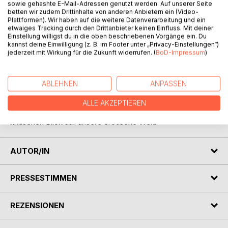
sowie gehashte E-Mail-Adressen genutzt werden. Auf unserer Seite
betten wir zudem Drittinhalte von anderen Anbietern ein (Video-
Plattformen). Wir haben auf die weitere Datenverarbeitung und ein
etwaiges Tracking durch den Drittanbieter keinen Einfluss. Mit deiner
Einstellung willigst du in die oben beschriebenen Vorgänge ein. Du
kannst deine Einwilligung (z. B. im Footer unter „Privacy-Einstellungen“)
BESCHREIBUNG
jederzeit mit Wirkung für die Zukunft widerrufen. (
BoD-Impressum
)
Feuchte Gedanken sind in 18 intelligenten erotischen
ABLEHNEN
ANPASSEN
Kurzgeschichten.
Zum Wachwerden oder Einschlafen, zum Träumen und zum
ALLE AKZEPTIEREN
Verorten. Mal sinnlich, mal provokativ und mal mit einem
kritischen Blick auf unsere erotische Welt.
AUTOR/IN
PRESSESTIMMEN
REZENSIONEN