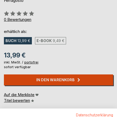
Ferragosto
Bewertung::
0%
0
Bewertungen
erhältlich als:
BUCH
13,99 €
E-BOOK
9,49 €
13,99 €
inkl. MwSt. /
portofrei
sofort verfügbar
IN DEN WARENKORB
Auf die Merkliste
Titel bewerten
Datenschutzerklärung