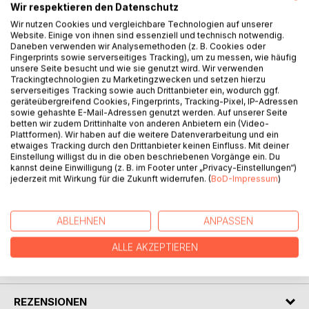
Wir respektieren den Datenschutz
Wir nutzen Cookies und vergleichbare Technologien auf unserer
Website. Einige von ihnen sind essenziell und technisch notwendig.
Daneben verwenden wir Analysemethoden (z. B. Cookies oder
Fingerprints sowie serverseitiges Tracking), um zu messen, wie häufig
BESCHREIBUNG
unsere Seite besucht und wie sie genutzt wird. Wir verwenden
Trackingtechnologien zu Marketingzwecken und setzen hierzu
serverseitiges Tracking sowie auch Drittanbieter ein, wodurch ggf.
Der Autor begibt sich auf eine Reise zu seinem früh
geräteübergreifend Cookies, Fingerprints, Tracking-Pixel, IP-Adressen
sowie gehashte E-Mail-Adressen genutzt werden. Auf unserer Seite
verstorbenen Vater. Einerseits durch Reflexion früher
betten wir zudem Drittinhalte von anderen Anbietern ein (Video-
Kindheitserlebnisse und andererseits durch eine Fahrt an
Plattformen). Wir haben auf die weitere Datenverarbeitung und ein
den Ort, an dem der Vater vor Jahrzehnten verstorben ist.
etwaiges Tracking durch den Drittanbieter keinen Einfluss. Mit deiner
Einstellung willigst du in die oben beschriebenen Vorgänge ein. Du
Auf dieser Reise in die eigene Vergangenheit wird ihm klar,
kannst deine Einwilligung (z. B. im Footer unter „Privacy-Einstellungen“)
wie sehr der frühe Tod des Vaters sein Leben bis heute
jederzeit mit Wirkung für die Zukunft widerrufen. (
BoD-Impressum
)
prägt.
ABLEHNEN
ANPASSEN
AUTOR/IN
ALLE AKZEPTIEREN
PRESSESTIMMEN
REZENSIONEN