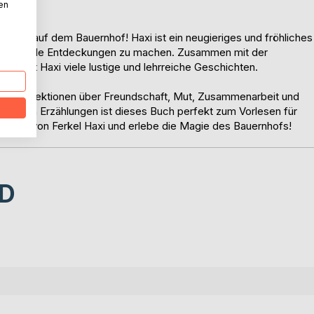
nen
euern auf dem Bauernhof! Haxi ist ein neugieriges und fröhliches
nd spannende Entdeckungen zu machen. Zusammen mit der
erlebt Haxi viele lustige und lehrreiche Geschichten.
chtige Lektionen über Freundschaft, Mut, Zusammenarbeit und
fröhlichen Erzählungen ist dieses Buch perfekt zum Vorlesen für
die Welt von Ferkel Haxi und erlebe die Magie des Bauernhofs!
D