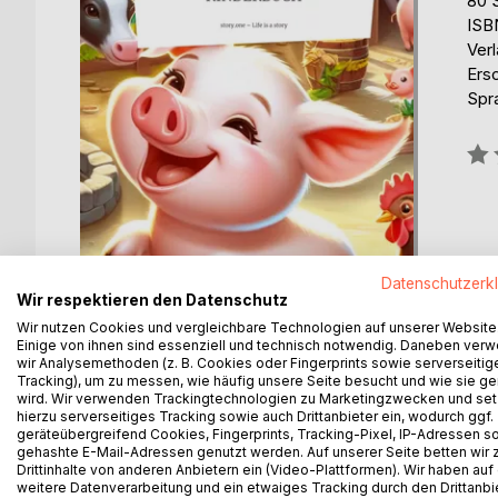
80 
ISB
Verl
Ers
Spr
Bew
0%
Datenschutzerk
Wir respektieren den Datenschutz
Wir nutzen Cookies und vergleichbare Technologien auf unserer Website
Einige von ihnen sind essenziell und technisch notwendig. Daneben ver
wir Analysemethoden (z. B. Cookies oder Fingerprints sowie serverseitig
Tracking), um zu messen, wie häufig unsere Seite besucht und wie sie ge
wird. Wir verwenden Trackingtechnologien zu Marketingzwecken und se
hierzu serverseitiges Tracking sowie auch Drittanbieter ein, wodurch ggf.
geräteübergreifend Cookies, Fingerprints, Tracking-Pixel, IP-Adressen s
BESCHREIBUNG
AUTOR/IN
PRESSES
gehashte E-Mail-Adressen genutzt werden. Auf unserer Seite betten wir
Drittinhalte von anderen Anbietern ein (Video-Plattformen). Wir haben auf
weitere Datenverarbeitung und ein etwaiges Tracking durch den Drittanbi