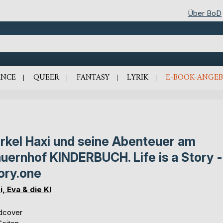
Über BoD
NCE
QUEER
FANTASY
LYRIK
E-BOOK-ANGEB
rkel Haxi und seine Abenteuer am
uernhof KINDERBUCH. Life is a Story -
ory.one
i, Eva & die KI
dcover