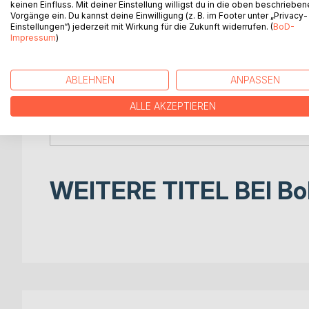
keinen Einfluss. Mit deiner Einstellung willigst du in die oben beschriebe
Ferkel Haxi und seine Abenteuer am Bauernhof
Vorgänge ein. Du kannst deine Einwilligung (z. B. im Footer unter „Privacy-
Einstellungen“) jederzeit mit Wirkung für die Zukunft widerrufen. (
BoD-
Begleite Ferkel Haxi auf seinen aufregenden Abent
Impressum
)
Ferkel, das es liebt, neue Freunde zu finden u
freundlichen Bäuerin Emma und den anderen Tieren 
ABLEHNEN
ANPASSEN
In diesem bezaubernden Kinderbuch lernt Haxi wi
ALLE AKZEPTIEREN
Verantwortung. Mit liebevollen Illustrationen und 
Kinder im Alter von 2 bis 6 Jahren. Tauche ein in 
WEITERE TITEL BEI
Bo