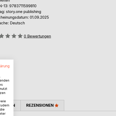
Seiten
N-13: 9783711599810
ag: story.one publishing
cheinungsdatum: 01.09.2025
ache: Deutsch
ertung::
0
Bewertungen
lärung
.
wenden
es
nutzt
tzen
owie
TIMMEN
REZENSIONEN
 zudem
 die
eter