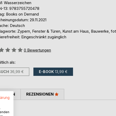
: Wasserzeichen
N-13: 9783755720478
lag: Books on Demand
cheinungsdatum: 29.11.2021
ache: Deutsch
lagworte: Zypern, Fenster & Türen, Kunst am Haus, Bauwerke, fot
ierefreiheit: Eingeschränkt zugänglich
ertung::
0
Bewertungen
ltlich als:
BUCH
36,99 €
E-BOOK
13,99 €
TIMMEN
REZENSIONEN
lärung
.
wenden