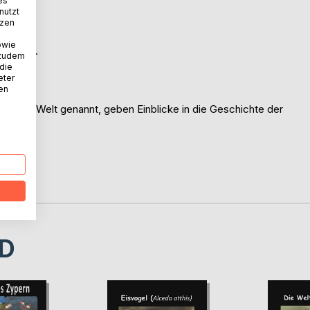
es
nutzt
tzen
owie
nstern".
 zudem
 die
eter
nen
len zur Welt genannt, geben Einblicke in die Geschichte der
Art.
D