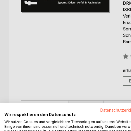
DRM
ISB
Ver
Ers
Spr
Sch
Barr
Bew
0%
erhä
BESCHREIBUNG
AUTOR/IN
PRESSES
Datenschutzerk
Wir respektieren den Datenschutz
Fenster & Türen weltweit
Wir nutzen Cookies und vergleichbare Technologien auf unserer Website
Einige von ihnen sind essenziell und technisch notwendig. Daneben ver