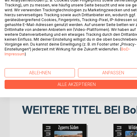
wir Analysemethoden (z. B. Cookies oder Fingerprints sowie serverseitig
Zyperns Süden - Verfall & Faszination
Tracking), um zu messen, wie häufig unsere Seite besucht und wie sie ge
wird. Wir verwenden Trackingtechnologien zu Marketingzwecken und se
hierzu serverseitiges Tracking sowie auch Drittanbieter ein, wodurch ggf.
"Die einen behaupten, die Häuser bestehen
geräteübergreifend Cookies, Fingerprints, Tracking-Pixel, IP-Adressen s
aus Mauern. Ich sage, die Häuser bestehen aus Fe
gehashte E-Mail-Adressen genutzt werden. Auf unserer Seite betten wir
Drittinhalte von anderen Anbietern ein (Video-Plattformen). Wir haben auf
weitere Datenverarbeitung und ein etwaiges Tracking durch den Drittanbi
(Hundertwasser, 22. Januar 1990)
keinen Einfluss. Mit deiner Einstellung willigst du in die oben beschriebe
Vorgänge ein. Du kannst deine Einwilligung (z. B. im Footer unter „Privacy-
"Lass Bilder sprechen". Fenster & Türen, auch See
Einstellungen“) jederzeit mit Wirkung für die Zukunft widerrufen. (
BoD-
Impressum
)
Häuser und deren Bewohner.
Begleiten Sie mich auf eine Fotosafari besonderer 
ABLEHNEN
ANPASSEN
fotolulu
ALLE AKZEPTIEREN
WEITERE TITEL BEI
Bo