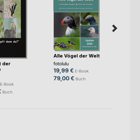
Alle Vögel der Welt
t der
596 B
fotolulu
e
19,99 €
E-Book
fotolul
14,9
79,00 €
Buch
E-Book
49,9
€
Buch