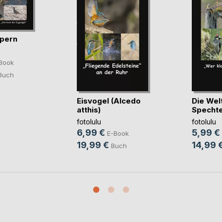
ypern
Book
Buch
Eisvogel (Alcedo
Die Wel
atthis)
Specht
fotolulu
fotolulu
6,99 €
5,99 €
E-Book
19,99 €
14,99 
Buch