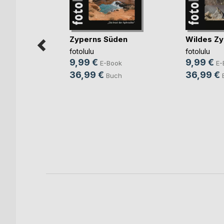
Zyperns Süden
Wildes Z
fotolulu
fotolulu
9,99 €
9,99 €
E-Book
E-
36,99 €
36,99 €
Buch
 -
RW)
ok
h