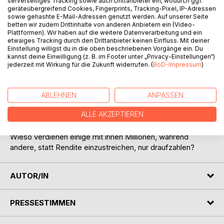
serverseitiges Tracking sowie auch Drittanbieter ein, wodurch ggf.
geräteübergreifend Cookies, Fingerprints, Tracking-Pixel, IP-Adressen
sowie gehashte E-Mail-Adressen genutzt werden. Auf unserer Seite
betten wir zudem Drittinhalte von anderen Anbietern ein (Video-
Plattformen). Wir haben auf die weitere Datenverarbeitung und ein
BESCHREIBUNG
etwaiges Tracking durch den Drittanbieter keinen Einfluss. Mit deiner
Einstellung willigst du in die oben beschriebenen Vorgänge ein. Du
kannst deine Einwilligung (z. B. im Footer unter „Privacy-Einstellungen“)
Feng Shui oder die Kunst Immobilien-Vermögen
jederzeit mit Wirkung für die Zukunft widerrufen. (
BoD-Impressum
)
aufzubauen
Viel ist bereits über Immobilien und ihren Wert als
ABLEHNEN
ANPASSEN
inflationsgeschützte Sachwertanlagen geschrieben
ALLE AKZEPTIEREN
worden. Doch was ist es, das über die rein materiellen
Faktoren hinaus dem Erfolg mit Immobilien zugrunde liegt?
Wieso verdienen einige mit ihnen Millionen, während
andere, statt Rendite einzustreichen, nur draufzahlen?
AUTOR/IN
PRESSESTIMMEN