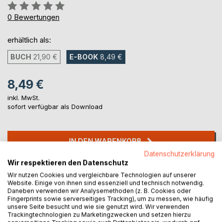
Bewertung::
0%
0
Bewertungen
erhältlich als:
BUCH
21,90 €
E-BOOK
8,49 €
8,49 €
inkl. MwSt.
sofort verfügbar als Download
IN DEN WARENKORB
Datenschutzerklärung
Wir respektieren den Datenschutz
Auf die Merkliste
Wir nutzen Cookies und vergleichbare Technologien auf unserer
Titel bewerten
Website. Einige von ihnen sind essenziell und technisch notwendig.
Daneben verwenden wir Analysemethoden (z. B. Cookies oder
Fingerprints sowie serverseitiges Tracking), um zu messen, wie häufig
unsere Seite besucht und wie sie genutzt wird. Wir verwenden
Trackingtechnologien zu Marketingzwecken und setzen hierzu