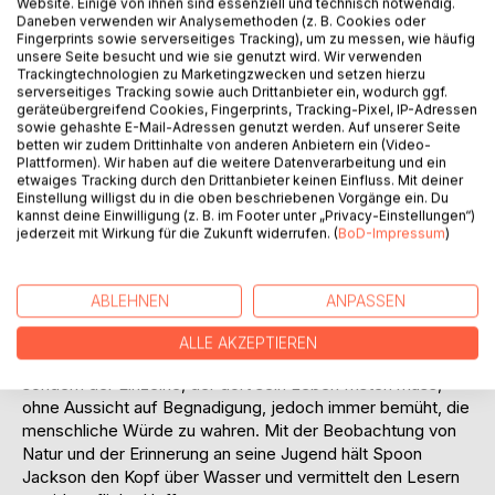
Website. Einige von ihnen sind essenziell und technisch notwendig.
Auf die Merkliste
Daneben verwenden wir Analysemethoden (z. B. Cookies oder
Titel bewerten
Fingerprints sowie serverseitiges Tracking), um zu messen, wie häufig
unsere Seite besucht und wie sie genutzt wird. Wir verwenden
Trackingtechnologien zu Marketingzwecken und setzen hierzu
serverseitiges Tracking sowie auch Drittanbieter ein, wodurch ggf.
geräteübergreifend Cookies, Fingerprints, Tracking-Pixel, IP-Adressen
sowie gehashte E-Mail-Adressen genutzt werden. Auf unserer Seite
betten wir zudem Drittinhalte von anderen Anbietern ein (Video-
Plattformen). Wir haben auf die weitere Datenverarbeitung und ein
etwaiges Tracking durch den Drittanbieter keinen Einfluss. Mit deiner
Einstellung willigst du in die oben beschriebenen Vorgänge ein. Du
BESCHREIBUNG
kannst deine Einwilligung (z. B. im Footer unter „Privacy-Einstellungen“)
jederzeit mit Wirkung für die Zukunft widerrufen. (
BoD-Impressum
)
Spoon Jacksons Gedichte sind, wie sein Übersetzer Rainer
Komers schreibt, "Kassiber in Zeilenform, persönlich und
ABLEHNEN
ANPASSEN
direkt", schnörkellose Botschaften aus einer Realität, die
sich wie rohes Fleisch anfühlt. In Jacksons Gedichten steht
ALLE AKZEPTIEREN
nicht die Lebenswelt des Gefängnisses in Mittelpunkt,
sondern der Einzelne, der dort sein Leben fristen muss,
ohne Aussicht auf Begnadigung, jedoch immer bemüht, die
menschliche Würde zu wahren. Mit der Beobachtung von
Natur und der Erinnerung an seine Jugend hält Spoon
Jackson den Kopf über Wasser und vermittelt den Lesern