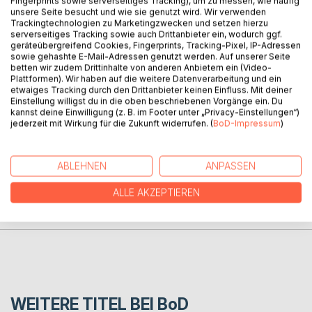
Fingerprints sowie serverseitiges Tracking), um zu messen, wie häufig
unsere Seite besucht und wie sie genutzt wird. Wir verwenden
Trackingtechnologien zu Marketingzwecken und setzen hierzu
serverseitiges Tracking sowie auch Drittanbieter ein, wodurch ggf.
Eines Tages liegt auf dem Schulweg ein glitzernder
geräteübergreifend Cookies, Fingerprints, Tracking-Pixel, IP-Adressen
Edelstein. Wem gehört er? Hans, der ihn zuerst gesehen
sowie gehashte E-Mail-Adressen genutzt werden. Auf unserer Seite
hat? Oder Felix, der ihn sofort aufhebt, und in seine
betten wir zudem Drittinhalte von anderen Anbietern ein (Video-
Plattformen). Wir haben auf die weitere Datenverarbeitung und ein
Schultasche steckt? Wenn ihr die Antwort wissen wollt,
etwaiges Tracking durch den Drittanbieter keinen Einfluss. Mit deiner
müsst ihr die ganze Geschichte lesen.
Einstellung willigst du in die oben beschriebenen Vorgänge ein. Du
kannst deine Einwilligung (z. B. im Footer unter „Privacy-Einstellungen“)
jederzeit mit Wirkung für die Zukunft widerrufen. (
BoD-Impressum
)
AUTOR/IN
ABLEHNEN
ANPASSEN
PRESSESTIMMEN
ALLE AKZEPTIEREN
REZENSIONEN
WEITERE TITEL BEI
BoD