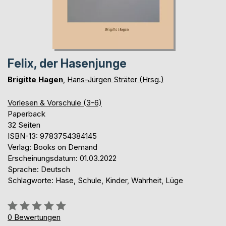
Felix, der Hasenjunge
Brigitte Hagen
,
Hans-Jürgen Sträter (Hrsg.)
Vorlesen & Vorschule (3-6)
Paperback
32 Seiten
ISBN-13: 9783754384145
Verlag: Books on Demand
Erscheinungsdatum: 01.03.2022
Sprache: Deutsch
Schlagworte: Hase, Schule, Kinder, Wahrheit, Lüge
Bewertung::
0%
0
Bewertungen