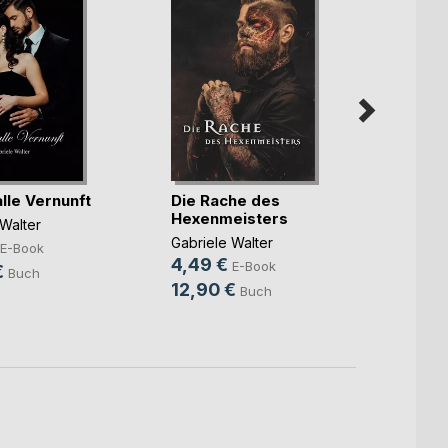
lle Vernunft
Die Rache des
Der G
Hexenmeisters
Hexen
Walter
Gabriele Walter
Gabrie
E-Book
4,49 €
3,49
E-Book
€
Buch
12,90 €
12,9
Buch