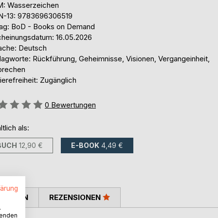
: Wasserzeichen
N-13: 9783696306519
lag: BoD - Books on Demand
cheinungsdatum: 16.05.2026
ache: Deutsch
lagworte: Rückführung, Geheimnisse, Visionen, Vergangeinheit,
brechen
ierefreiheit: Zugänglich
ertung::
0
Bewertungen
ltlich als:
BUCH
12,90 €
E-BOOK
4,49 €
lärung
TIMMEN
REZENSIONEN
.
wenden