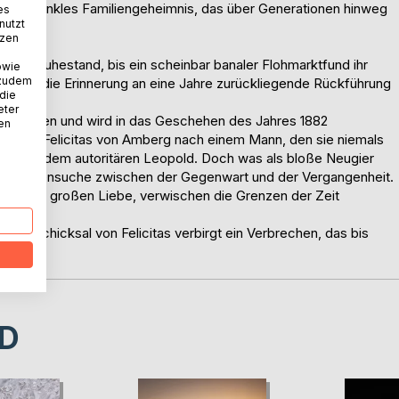
nd ein dunkles Familiengeheimnis, das über Generationen hinweg
es
nutzt
tzen
 ihren Ruhestand, bis ein scheinbar banaler Flohmarktfund ihr
owie
 zudem
r, weckt die Erinnerung an eine Jahre zurückliegende Rückführung
 die
eter
 nach Wien und wird in das Geschehen des Jahres 1882
nen
 Baronin Felicitas von Amberg nach einem Mann, den sie niemals
 Ehe mit dem autoritären Leopold. Doch was als bloße Neugier
nden Spurensuche zwischen der Gegenwart und der Vergangenheit.
 einstigen großen Liebe, verwischen die Grenzen der Zeit
d das Schicksal von Felicitas verbirgt ein Verbrechen, das bis
D