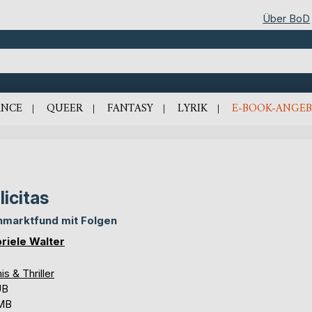
Über BoD
NCE
QUEER
FANTASY
LYRIK
E-BOOK-ANGEB
licitas
hmarktfund mit Folgen
riele Walter
is & Thriller
UB
 MB