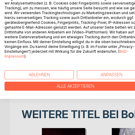
Ein geheimnisvoller Fund, eine verbotene Liebe u
wir Analysemethoden (z. B. Cookies oder Fingerprints sowie serverseitig
Tracking), um zu messen, wie häufig unsere Seite besucht und wie sie ge
auf Deckung wartet.
wird. Wir verwenden Trackingtechnologien zu Marketingzwecken und se
hierzu serverseitiges Tracking sowie auch Drittanbieter ein, wodurch ggf.
Die erfolgreiche Journalistin Sarah Berens genießt
geräteübergreifend Cookies, Fingerprints, Tracking-Pixel, IP-Adressen s
gehashte E-Mail-Adressen genutzt werden. Auf unserer Seite betten wir
Leben auf den Kopf stellt: Eine antike Frauenfigu
Drittinhalte von anderen Anbietern ein (Video-Plattformen). Wir haben auf
in ein früheres Leben.
weitere Datenverarbeitung und ein etwaiges Tracking durch den Drittanbi
Gemeinsam mit ihrer Freundin Christa reist Sarah
keinen Einfluss. Mit deiner Einstellung willigst du in die oben beschriebe
Vorgänge ein. Du kannst deine Einwilligung (z. B. im Footer unter „Privacy-
hineingezogen. Sie spürt die tiefe Sehnsucht der
Einstellungen“) jederzeit mit Wirkung für die Zukunft widerrufen. (
BoD-
hätte lieben dürfen, und die lähmende Enge einer
Impressum
)
beginnt, entwickelt sich schnell zu einer packe
Als sie auf Clemens trifft, einen Nachfahren ihrer
endgültig.
ABLEHNEN
ANPASSEN
Sarah erkennt: Die Vergangenheit ist nicht tot - un
heute seine Schatten wirft.
ALLE AKZEPTIEREN
WEITERE TITEL BEI
Bo