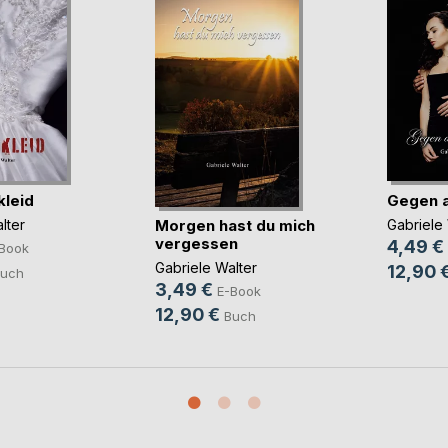
kleid
Gegen a
Morgen hast du mich
lter
Gabriele 
vergessen
4,49 €
Book
Gabriele Walter
12,90 
uch
3,49 €
E-Book
12,90 €
Buch