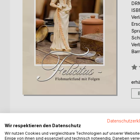
DRM
ISB
Ver
Ers
Spr
Sch
Ver
Barr
Bew
0%
erhä
Datenschutzerk
Wir respektieren den Datenschutz
BESCHREIBUNG
AUTOR/IN
PRESSES
Wir nutzen Cookies und vergleichbare Technologien auf unserer Website
Einige von ihnen sind essenziell und technisch notwendig. Daneben ver