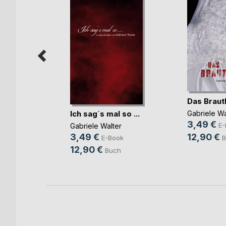
Das Braut
ller
Ich sag´s mal so ...
Gabriele Wa
3,49 €
enegger
E-
Gabriele Walter
12,90 €
3,49 €
ok
B
E-Book
12,90 €
h
Buch