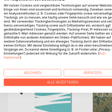
Reden vor einem Publikum ist nicht jedermanns S
Wir nutzen Cookies und vergleichbare Technologien auf unserer Website
Reihe von Tripel-Gedichten zu den unterschiedlichs
Einige von ihnen sind essenziell und technisch notwendig. Daneben ver
Reden einbauen lassen. Auch können sie Impulse s
wir Analysemethoden (z. B. Cookies oder Fingerprints sowie serverseitig
zurückzugreifen. Cartoons untermalen zum Teil di
Tracking), um zu messen, wie häufig unsere Seite besucht und wie sie ge
wird. Wir verwenden Trackingtechnologien zu Marketingzwecken und se
Feiertags-Ansprachen.
hierzu serverseitiges Tracking sowie auch Drittanbieter ein, wodurch ggf.
geräteübergreifend Cookies, Fingerprints, Tracking-Pixel, IP-Adressen s
gehashte E-Mail-Adressen genutzt werden. Auf unserer Seite betten wir
Drittinhalte von anderen Anbietern ein (Video-Plattformen). Wir haben auf
weitere Datenverarbeitung und ein etwaiges Tracking durch den Drittanbi
WEITERE TITEL BEI
Bo
keinen Einfluss. Mit deiner Einstellung willigst du in die oben beschriebe
Vorgänge ein. Du kannst deine Einwilligung (z. B. im Footer unter „Privacy-
Einstellungen“) jederzeit mit Wirkung für die Zukunft widerrufen. (
BoD-
Impressum
)
ABLEHNEN
ANPASSEN
ALLE AKZEPTIEREN