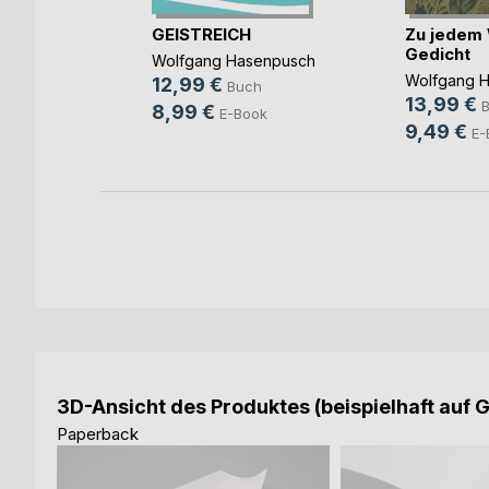
uch ohne
GEISTREICH
Zu jedem 
Gedicht
Wolfgang Hasenpusch
Wolfgang 
12,99 €
Buch
13,99 €
h
8,99 €
E-Book
9,49 €
ok
E-
3D-Ansicht des Produktes (beispielhaft auf 
Paperback