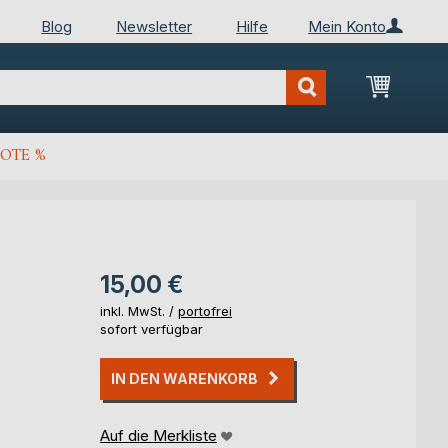
Blog
Newsletter
Hilfe
Mein Konto
Mein Wa
OTE %
15,00 €
inkl. MwSt. /
portofrei
sofort verfügbar
IN DEN WARENKORB
Auf die Merkliste