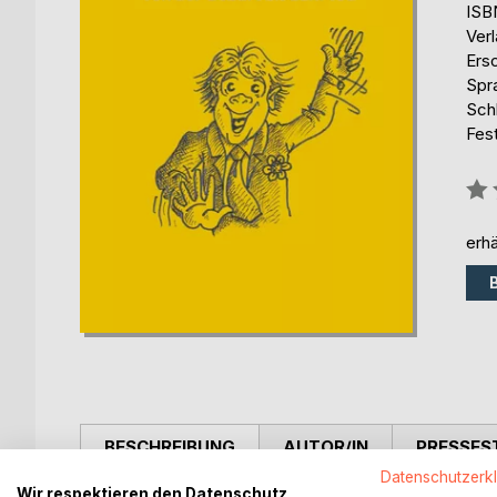
ISB
Ver
Ers
Spr
Sch
Fes
Bew
0%
erhä
BESCHREIBUNG
AUTOR/IN
PRESSES
Datenschutzerk
Wir respektieren den Datenschutz