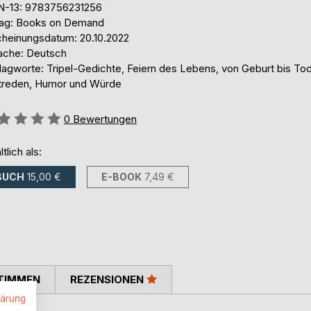
N-13: 9783756231256
lag: Books on Demand
cheinungsdatum: 20.10.2022
ache: Deutsch
lagworte: Tripel-Gedichte, Feiern des Lebens, von Geburt bis Tod
treden, Humor und Würde
ertung::
0
Bewertungen
ltlich als:
BUCH
15,00 €
E-BOOK
7,49 €
TIMMEN
REZENSIONEN
lärung