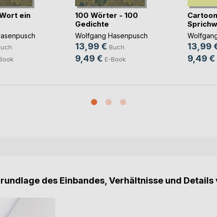
Wort ein
100 Wörter - 100
Cartoon
Gedichte
Sprichw
Hasenpusch
Wolfgang Hasenpusch
Wolfgan
13,99 €
13,99 
Buch
Buch
9,49 €
9,49 €
Book
E-Book
Grundlage des Einbandes, Verhältnisse und Details 