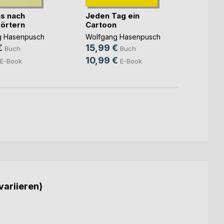
s nach
Jeden Tag ein
Chemi
örtern
Cartoon
Forsc
Verant
g Hasenpusch
Wolfgang Hasenpusch
Wolfg
€
15,99 €
14,9
Buch
Buch
10,99 €
9,99
E-Book
E-Book
variieren)