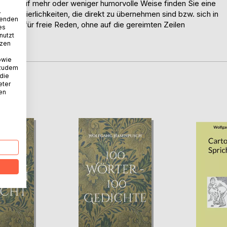
ache. Auf mehr oder weniger humorvolle Weise finden Sie eine
.
ten Feierlichkeiten, die direkt zu übernehmen sind bzw. sich in
wenden
etzen für freie Reden, ohne auf die gereimten Zeilen
es
e
nutzt
tzen
owie
 zudem
 die
eter
D
nen