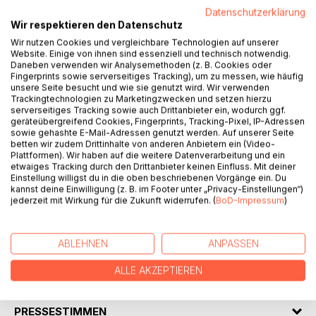
BESCHREIBUNG
Datenschutzerklärung
Wir respektieren den Datenschutz
Feier Dein Leben - auch mit 60+!
Wir nutzen Cookies und vergleichbare Technologien auf unserer
Website. Einige von ihnen sind essenziell und technisch notwendig.
Dieses Buch ist ein Mutmacher, speziell für Frauen 60+.
Daneben verwenden wir Analysemethoden (z. B. Cookies oder
Fingerprints sowie serverseitiges Tracking), um zu messen, wie häufig
Jedes Alter ist gerade richtig, einen Neustart zu wagen.
unsere Seite besucht und wie sie genutzt wird. Wir verwenden
Von wegen Abstellgleis! Der Ausstieg kann ein Einstieg
Trackingtechnologien zu Marketingzwecken und setzen hierzu
serverseitiges Tracking sowie auch Drittanbieter ein, wodurch ggf.
sein. Jetzt werden Herzenswünsche nachgeholt, noch
geräteübergreifend Cookies, Fingerprints, Tracking-Pixel, IP-Adressen
einmal Gas gegeben und trotzdem mit Gelassenheit das
sowie gehashte E-Mail-Adressen genutzt werden. Auf unserer Seite
Leben neu gestaltet und genossen..
betten wir zudem Drittinhalte von anderen Anbietern ein (Video-
Plattformen). Wir haben auf die weitere Datenverarbeitung und ein
etwaiges Tracking durch den Drittanbieter keinen Einfluss. Mit deiner
Viele hilfreiche Tipps, Anregungen oder auch Übungen,
Einstellung willigst du in die oben beschriebenen Vorgänge ein. Du
machen Dein Leben auf jeden Fall spannend und
kannst deine Einwilligung (z. B. im Footer unter „Privacy-Einstellungen“)
jederzeit mit Wirkung für die Zukunft widerrufen. (
BoD-Impressum
)
abwechslungsreicher.
Glaube mir: Es ist nie zu spät, glücklich zu sein!
ABLEHNEN
ANPASSEN
ALLE AKZEPTIEREN
AUTOR/IN
PRESSESTIMMEN