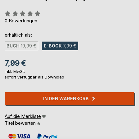
Bewertung::
0%
0
Bewertungen
erhältlich als:
BUCH
19,99 €
E-BOOK
7,99 €
7,99 €
inkl. MwSt.
sofort verfügbar als Download
IN DEN WARENKORB
Auf die Merkliste
Titel bewerten