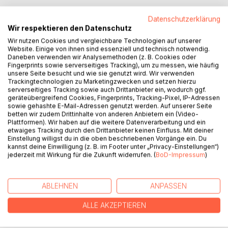
Datenschutzerklärung
Wir respektieren den Datenschutz
Wir nutzen Cookies und vergleichbare Technologien auf unserer
Website. Einige von ihnen sind essenziell und technisch notwendig.
BESCHREIBUNG
Daneben verwenden wir Analysemethoden (z. B. Cookies oder
Fingerprints sowie serverseitiges Tracking), um zu messen, wie häufig
unsere Seite besucht und wie sie genutzt wird. Wir verwenden
Attentäter und Grundschule hört Claire ihren Boss immer
Trackingtechnologien zu Marketingzwecken und setzen hierzu
serverseitiges Tracking sowie auch Drittanbieter ein, wodurch ggf.
wieder sagen, als sie mit gezogener Waffe vor ihrem
geräteübergreifend Cookies, Fingerprints, Tracking-Pixel, IP-Adressen
Zielobjekt steht. Aber diese Worte passen so gar nicht zu
sowie gehashte E-Mail-Adressen genutzt werden. Auf unserer Seite
seinem jetzigen Auftreten, da seine einzige Sorge dem
betten wir zudem Drittinhalte von anderen Anbietern ein (Video-
Plattformen). Wir haben auf die weitere Datenverarbeitung und ein
schlafenden Baby hinter sich gilt. Claire zweifelt und diese
etwaiges Tracking durch den Drittanbieter keinen Einfluss. Mit deiner
Schwäche nutzt er gnadenlos aus. Aber anstatt sie zu
Einstellung willigst du in die oben beschriebenen Vorgänge ein. Du
töten, appelliert er weiter an ihre Menschlichkeit dem Kind
kannst deine Einwilligung (z. B. im Footer unter „Privacy-Einstellungen“)
jederzeit mit Wirkung für die Zukunft widerrufen. (
BoD-Impressum
)
nichts zu tun und Claire ergreift kurzerhand die Flucht.
Nach Hause und vergessen ist alles was sie jetzt noch will,
aber als sie in ihre Straße einbiegt, traut sie ihren Augen
ABLEHNEN
ANPASSEN
nicht. Ihre Wohnung steht lichterloh in Flammen und sie
flüchtet erneut.
ALLE AKZEPTIEREN
Wochenlang versteckt sie sich in drittklassigen Motels, da
sie beide Ereignisse nicht als zufällig geschehen