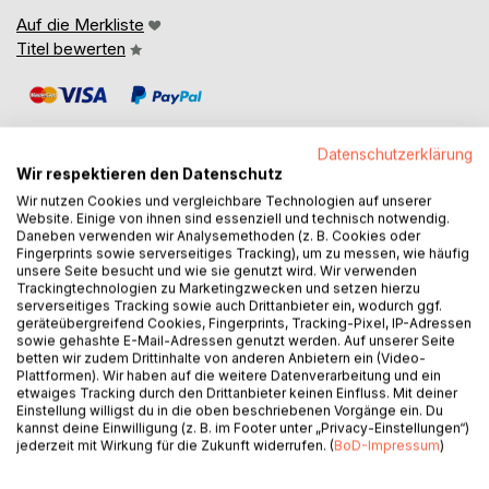
Auf die Merkliste
Titel bewerten
Datenschutzerklärung
Wir respektieren den Datenschutz
Wir nutzen Cookies und vergleichbare Technologien auf unserer
BESCHREIBUNG
Website. Einige von ihnen sind essenziell und technisch notwendig.
Daneben verwenden wir Analysemethoden (z. B. Cookies oder
Fingerprints sowie serverseitiges Tracking), um zu messen, wie häufig
unsere Seite besucht und wie sie genutzt wird. Wir verwenden
Seit vielen Jahren habe ich das Bedürfnis wieder zu
Trackingtechnologien zu Marketingzwecken und setzen hierzu
schreiben. Ich hatte begonnen, mir Notizen zu meinem
serverseitiges Tracking sowie auch Drittanbieter ein, wodurch ggf.
gewaltsamen Elternhaus zu machen.
geräteübergreifend Cookies, Fingerprints, Tracking-Pixel, IP-Adressen
sowie gehashte E-Mail-Adressen genutzt werden. Auf unserer Seite
Auch Notizen über die unvorstellbaren Abgründe der
betten wir zudem Drittinhalte von anderen Anbietern ein (Video-
menschlichen Seele, in die ich so oft als Kriminalist
Plattformen). Wir haben auf die weitere Datenverarbeitung und ein
hinabschauen musste.
etwaiges Tracking durch den Drittanbieter keinen Einfluss. Mit deiner
Einstellung willigst du in die oben beschriebenen Vorgänge ein. Du
Aber es war aus diesem oder jenem Grunde nicht das
kannst deine Einwilligung (z. B. im Footer unter „Privacy-Einstellungen“)
Richtige. Vielleicht auch einfach nur der falsche Zeitpunkt.
jederzeit mit Wirkung für die Zukunft widerrufen. (
BoD-Impressum
)
Ich lasse sie in ein wenig tiefer in mein bewegtes Leben