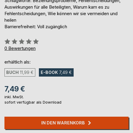
Schlagworte: Beziehungsprobleme, Fehlentscheidungen,
Auswirkungen für alle Beteiligten, Warum kam es zu
Fehlentscheidungen, Wie können wir sie vermeiden und
heilen
Barrierefreiheit: Voll zugänglich
Bewertung::
0%
0
Bewertungen
erhältlich als:
BUCH
11,99 €
E-BOOK
7,49 €
7,49 €
inkl. MwSt.
sofort verfügbar als Download
IN DEN WARENKORB