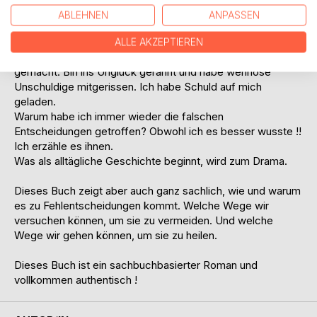
schauen; ganz privat in meine Beziehungen. Und auch in
ABLEHNEN
ANPASSEN
meines als Kriminalist.
Was mich seit vielen Jahren beschäftigt - ich habe mit
ALLE AKZEPTIEREN
meinem Leben und meinem Wirken Viele unglücklich
gemacht. Bin ins Unglück gerannt und habe wehrlose
Unschuldige mitgerissen. Ich habe Schuld auf mich
geladen.
Warum habe ich immer wieder die falschen
Entscheidungen getroffen? Obwohl ich es besser wusste !!
Ich erzähle es ihnen.
Was als alltägliche Geschichte beginnt, wird zum Drama.
Dieses Buch zeigt aber auch ganz sachlich, wie und warum
es zu Fehlentscheidungen kommt. Welche Wege wir
versuchen können, um sie zu vermeiden. Und welche
Wege wir gehen können, um sie zu heilen.
Dieses Buch ist ein sachbuchbasierter Roman und
vollkommen authentisch !