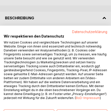
BESCHREIBUNG
Datenschutzerklärung
Feemke, die Personalleiterin eines Familienunternehmens,
Wir respektieren den Datenschutz
ahnt nicht, dass sie als Nachfolgerin ihrer Großmutter Inken
bestimmt ist, die ein skrupelloses Imperium diskreter
Wir nutzen Cookies und vergleichbare Technologien auf unserer
Website. Einige von ihnen sind essenziell und technisch notwendig.
Macht anführt, als sie Roda, dem Mitgründer eines Tech-
Daneben verwenden wir Analysemethoden (z. B. Cookies oder
Start-Up, auf einer Business-Party in Hamburg kennenlernt.
Fingerprints sowie serverseitiges Tracking), um zu messen, wie häufig
unsere Seite besucht und wie sie genutzt wird. Wir verwenden
Trackingtechnologien zu Marketingzwecken und setzen hierzu
Als Roda versucht, einem Burn-out zu entkommen, reist er
serverseitiges Tracking sowie auch Drittanbieter ein, wodurch ggf.
nach Frankreich. Er ahnt nicht, dass Feemke und er bereits
geräteübergreifend Cookies, Fingerprints, Tracking-Pixel, IP-Adressen
im Fokus mächtiger, widerstreitender Akteure im
sowie gehashte E-Mail-Adressen genutzt werden. Auf unserer Seite
betten wir zudem Drittinhalte von anderen Anbietern ein (Video-
Hintergrund stehen, die beide für ihre Zwecke benutzen
Plattformen). Wir haben auf die weitere Datenverarbeitung und ein
wollen.
etwaiges Tracking durch den Drittanbieter keinen Einfluss. Mit deiner
Immer mehr erkennen beide, Figuren in einem Machtspiel
Einstellung willigst du in die oben beschriebenen Vorgänge ein. Du
kannst deine Einwilligung (z. B. im Footer unter „Privacy-Einstellungen“)
zu sein, das nur seine eigenen Regeln akzeptiert. Ihre
jederzeit mit Wirkung für die Zukunft widerrufen. (
BoD-Impressum
)
Erfahrungen und Neigungen werden für Feemke und Roda
zur Gefahr, und zur Quelle der eigenen Kraft.