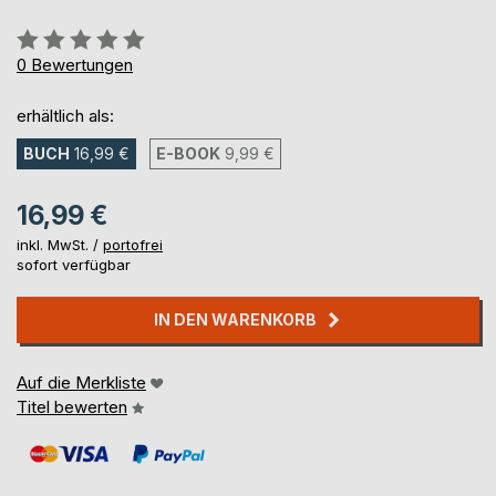
Bewertung::
0%
0
Bewertungen
erhältlich als:
BUCH
16,99 €
E-BOOK
9,99 €
16,99 €
inkl. MwSt. /
portofrei
sofort verfügbar
IN DEN WARENKORB
Auf die Merkliste
Titel bewerten