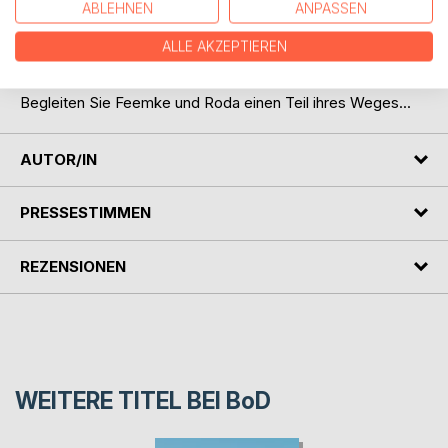
ABLEHNEN
ANPASSEN
Feemke wandelt sich zunehmend zu der Frau, die
Anspruch auf Nachfolge und Führung verkörpert.
ALLE AKZEPTIEREN
Was wird aus dem diskreten Imperium werden?
Begleiten Sie Feemke und Roda einen Teil ihres Weges...
AUTOR/IN
PRESSESTIMMEN
REZENSIONEN
WEITERE TITEL BEI
BoD