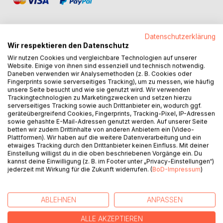
Datenschutzerklärung
Wir respektieren den Datenschutz
BESCHREIBUNG
Wir nutzen Cookies und vergleichbare Technologien auf unserer
Website. Einige von ihnen sind essenziell und technisch notwendig.
Daneben verwenden wir Analysemethoden (z. B. Cookies oder
Fingerprints sowie serverseitiges Tracking), um zu messen, wie häufig
Das Leben kann voller Magie und Wunder sein, wenn wir
unsere Seite besucht und wie sie genutzt wird. Wir verwenden
uns darauf einlassen. Wer würde nicht gerne einmal seinen
Trackingtechnologien zu Marketingzwecken und setzen hierzu
persönlichen Schutzengel treffen, einen fantasievollen
serverseitiges Tracking sowie auch Drittanbieter ein, wodurch ggf.
geräteübergreifend Cookies, Fingerprints, Tracking-Pixel, IP-Adressen
Blick in den Schäfchenwolkenhimmel riskieren oder über
sowie gehashte E-Mail-Adressen genutzt werden. Auf unserer Seite
sich hinauswachsen, um anderen etwas Gutes zu tun?
betten wir zudem Drittinhalte von anderen Anbietern ein (Video-
In seinem dritten Buch erzählt Manfred Draga von
Plattformen). Wir haben auf die weitere Datenverarbeitung und ein
etwaiges Tracking durch den Drittanbieter keinen Einfluss. Mit deiner
zauberhaften Erlebnissen, magischen Momenten und von
Einstellung willigst du in die oben beschriebenen Vorgänge ein. Du
Glaube, Hoffnung und Zuversicht. Es ist sein bislang
kannst deine Einwilligung (z. B. im Footer unter „Privacy-Einstellungen“)
ehrlichstes, persönlichstes und zugleich auch mutigstes
jederzeit mit Wirkung für die Zukunft widerrufen. (
BoD-Impressum
)
Werk. Wer bereits Gefühlsachterbahnfahrt und
Schiffschaukelmomente gelesen hat, wird Federleichtigkeit
lieben. Kurzgeschichten mit viel Herz, feinem Humor und
ABLEHNEN
ANPASSEN
purem Lebensgefühl, genau das, was wir in stürmischen
ALLE AKZEPTIEREN
Zeiten brauchen.