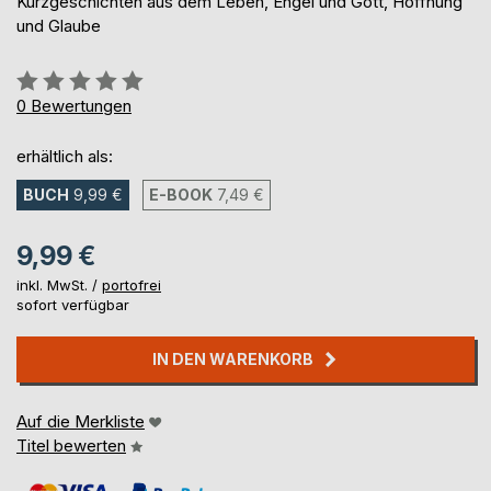
Kurzgeschichten aus dem Leben, Engel und Gott, Hoffnung
und Glaube
Bewertung::
0%
0
Bewertungen
erhältlich als:
BUCH
9,99 €
E-BOOK
7,49 €
9,99 €
inkl. MwSt. /
portofrei
sofort verfügbar
IN DEN WARENKORB
Auf die Merkliste
Titel bewerten