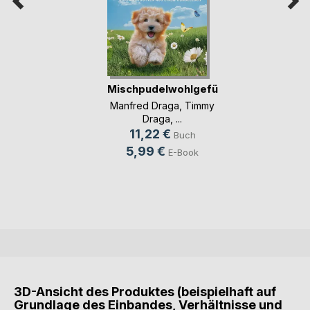
Mischpudelwohlgefühl
Manfred Draga
,
Timmy
Draga
, ...
11,22 €
Buch
5,99 €
E-Book
3D-Ansicht des Produktes (beispielhaft auf
Grundlage des Einbandes, Verhältnisse und