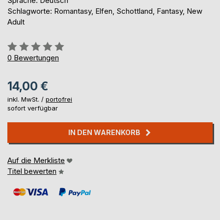
Sprache: Deutsch
Schlagworte: Romantasy, Elfen, Schottland, Fantasy, New
Adult
Bewertung::
0%
0
Bewertungen
14,00 €
inkl. MwSt. /
portofrei
sofort verfügbar
IN DEN WARENKORB
Auf die Merkliste
Titel bewerten