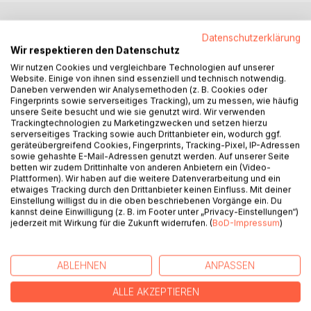
BESCHREIBUNG
Datenschutzerklärung
Wir respektieren den Datenschutz
Wir nutzen Cookies und vergleichbare Technologien auf unserer
"Ich weiß nicht, ob ich das schaffe", flüsterte ich. "Aber ich
Website. Einige von ihnen sind essenziell und technisch notwendig.
Daneben verwenden wir Analysemethoden (z. B. Cookies oder
weiß es", erwiderte Cassian.
Fingerprints sowie serverseitiges Tracking), um zu messen, wie häufig
unsere Seite besucht und wie sie genutzt wird. Wir verwenden
Erst wenn die drei magischen Siegel endgültig zerstört sind
Trackingtechnologien zu Marketingzwecken und setzen hierzu
und Damian de Winter besiegt ist, wird Frieden herrschen
serverseitiges Tracking sowie auch Drittanbieter ein, wodurch ggf.
geräteübergreifend Cookies, Fingerprints, Tracking-Pixel, IP-Adressen
und der Heilige Baum aus seiner Winterstarre erwachen.
sowie gehashte E-Mail-Adressen genutzt werden. Auf unserer Seite
Aber Damian flieht in das Verbotene Königreich, und Eliza
betten wir zudem Drittinhalte von anderen Anbietern ein (Video-
ist die Einzige, die ihm folgen kann, um das letzte Siegel
Plattformen). Wir haben auf die weitere Datenverarbeitung und ein
etwaiges Tracking durch den Drittanbieter keinen Einfluss. Mit deiner
zurückzuholen. Während die Magische Welt zu
Einstellung willigst du in die oben beschriebenen Vorgänge ein. Du
verschwinden droht, hat Eliza mit einem ganz neuen Feind
kannst deine Einwilligung (z. B. im Footer unter „Privacy-Einstellungen“)
zu kämpfen. Wird sie rechtzeitig zurück sein, um die zu
jederzeit mit Wirkung für die Zukunft widerrufen. (
BoD-Impressum
)
retten, die sie liebt?
Band 7 und spannendes Finale der Saga von
ABLEHNEN
ANPASSEN
Bestsellerautorin Marah Woolf
ALLE AKZEPTIEREN