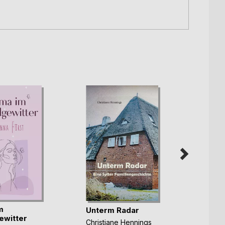
m
Hinte
Unterm Radar
ewitter
liegt
Christiane Hennings