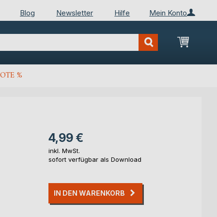
Blog
Newsletter
Hilfe
Mein Konto
Mein Wa
OTE %
4,99 €
inkl. MwSt.
sofort verfügbar als Download
IN DEN WARENKORB