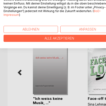
Drei kurze Geschichten. Klein und knapp und gro
keinen Einfluss. Mit deiner Einstellung willigst du in die oben beschriebe
poetisch. Im Moment, wie auch in der Erinnerung.
Vorgänge ein. Du kannst deine Einwilligung (z. B. im Footer unter „Privacy-
Einstellungen“) jederzeit mit Wirkung für die Zukunft widerrufen. (
BoD-
Impressum
)
WEITERE TITEL BEI
Bo
ABLEHNEN
ANPASSEN
ALLE AKZEPTIEREN
rbrennst
"Ich weiss keine
Face-off 
Musik, ..."
Sina Lehma