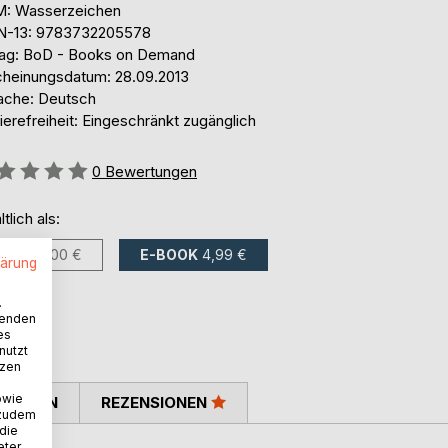
: Wasserzeichen
N-13: 9783732205578
lag: BoD - Books on Demand
cheinungsdatum: 28.09.2013
ache: Deutsch
ierefreiheit: Eingeschränkt zugänglich
ertung::
0
Bewertungen
ltlich als:
BUCH
7,00 €
E-BOOK
4,99 €
lärung
.
wenden
es
nutzt
tzen
owie
TIMMEN
REZENSIONEN
 zudem
 die
eter