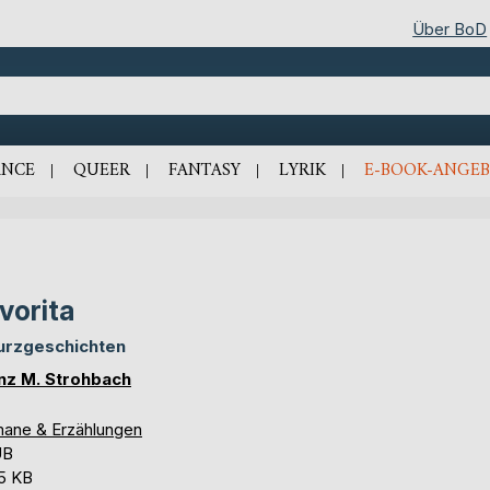
Über BoD
NCE
QUEER
FANTASY
LYRIK
E-BOOK-ANGEB
vorita
urzgeschichten
nz M. Strohbach
ane & Erzählungen
UB
,5 KB