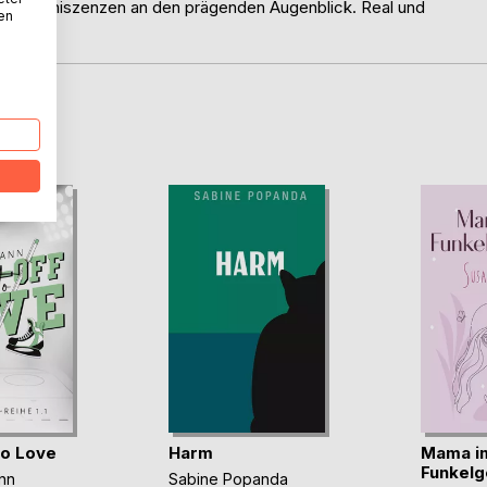
ss. Reminiszenzen an den prägenden Augenblick. Real und
nen
D
to Love
Harm
Mama i
Funkelg
nn
Sabine Popanda