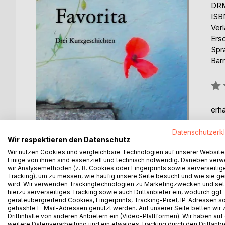
DRM
ISB
Ver
Ers
Spr
Barr
Bew
0%
erhä
Datenschutzerk
Wir respektieren den Datenschutz
Wir nutzen Cookies und vergleichbare Technologien auf unserer Website
Einige von ihnen sind essenziell und technisch notwendig. Daneben ver
wir Analysemethoden (z. B. Cookies oder Fingerprints sowie serverseitig
Tracking), um zu messen, wie häufig unsere Seite besucht und wie sie ge
wird. Wir verwenden Trackingtechnologien zu Marketingzwecken und se
hierzu serverseitiges Tracking sowie auch Drittanbieter ein, wodurch ggf.
geräteübergreifend Cookies, Fingerprints, Tracking-Pixel, IP-Adressen s
BESCHREIBUNG
AUTOR/IN
PRESSES
gehashte E-Mail-Adressen genutzt werden. Auf unserer Seite betten wir
Drittinhalte von anderen Anbietern ein (Video-Plattformen). Wir haben auf
weitere Datenverarbeitung und ein etwaiges Tracking durch den Drittanbi