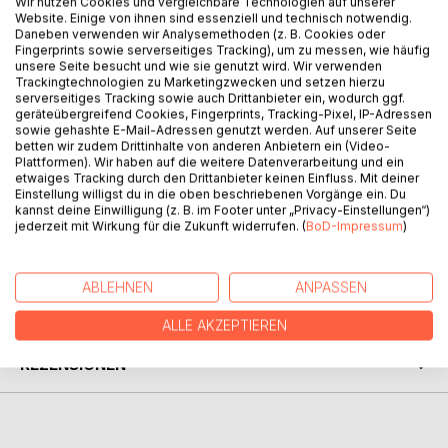
Wir nutzen Cookies und vergleichbare Technologien auf unserer
BESCHREIBUNG
Website. Einige von ihnen sind essenziell und technisch notwendig.
Daneben verwenden wir Analysemethoden (z. B. Cookies oder
Fingerprints sowie serverseitiges Tracking), um zu messen, wie häufig
unsere Seite besucht und wie sie genutzt wird. Wir verwenden
Johann Wolfgang von Goethe: Faust. Eine Tragödie. Der
Trackingtechnologien zu Marketingzwecken und setzen hierzu
Nachdruck des Textes in der «Bibliothek der
serverseitiges Tracking sowie auch Drittanbieter ein, wodurch ggf.
geräteübergreifend Cookies, Fingerprints, Tracking-Pixel, IP-Adressen
Erstausgaben» folgt originalgetreu in Orthographie und
sowie gehashte E-Mail-Adressen genutzt werden. Auf unserer Seite
Interpunktion der Erstausgabe von 1808. Die
betten wir zudem Drittinhalte von anderen Anbietern ein (Video-
Originalpaginierung wird im fortlaufenden Text vermerkt.
Plattformen). Wir haben auf die weitere Datenverarbeitung und ein
etwaiges Tracking durch den Drittanbieter keinen Einfluss. Mit deiner
Der Anhang (Textgestalt, Glossar, Zeittafel, Nachwort) gibt
Einstellung willigst du in die oben beschriebenen Vorgänge ein. Du
Auskunft zu Leben und Werk.
kannst deine Einwilligung (z. B. im Footer unter „Privacy-Einstellungen“)
jederzeit mit Wirkung für die Zukunft widerrufen. (
BoD-Impressum
)
AUTOR/IN
ABLEHNEN
ANPASSEN
PRESSESTIMMEN
ALLE AKZEPTIEREN
REZENSIONEN