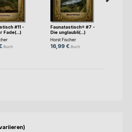
tísch #11 -
Faunatastisch® #7 -
Fauna
r Fade(...)
Die unglaubli(...)
Die un
cher
Horst Fischer
Horst 
€
16,99 €
27,9
Buch
Buch
9,99
variieren)