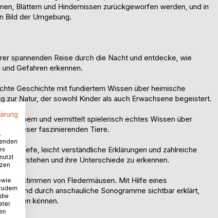
men, Blättern und Hindernissen zurückgeworfen werden, und in
in Bild der Umgebung.
hrer spannenden Reise durch die Nacht und entdecke, wie
en und Gefahren erkennen.
echte Geschichte mit fundiertem Wissen über heimische
 zur Natur, der sowohl Kinder als auch Erwachsene begeistert.
lärung
 Mitfiebern und vermittelt spielerisch echtes Wissen über
ten dieser faszinierenden Tiere.
.
wenden
teckbriefe, leicht verständliche Erklärungen und zahlreiche
es
nutzt
r zu verstehen und ihre Unterschiede zu erkennen.
tzen
und Bestimmen von Fledermäusen. Mit Hilfe eines
owie
 zudem
acht und durch anschauliche Sonogramme sichtbar erklärt,
 die
nt werden können.
eter
nen