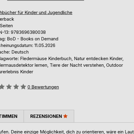
hbücher für Kinder und Jugendliche
erback
 Seiten
N-13: 9783696380038
lag: BoD - Books on Demand
cheinungsdatum: 11.05.2026
ache: Deutsch
lagworte: Fledermäuse Kinderbuch, Natur entdecken Kinder,
dermausdetektor lernen, Tiere der Nacht verstehen, Outdoor
rerlebnis Kinder
ertung::
0
Bewertungen
TIMMEN
REZENSIONEN
ufen. Deine einzige Möglichkeit, dich zu orientieren, wäre ein Laut