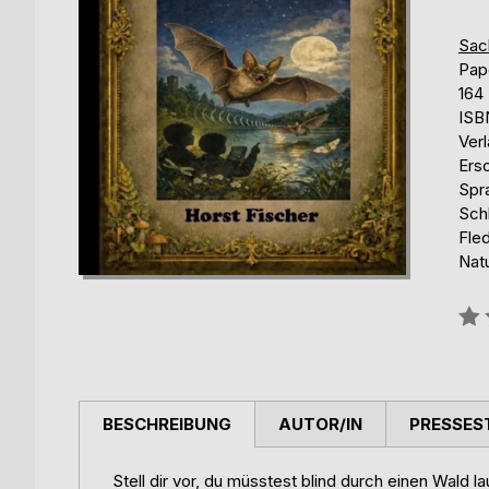
Sac
Pap
164
ISB
Ver
Ers
Spr
Sch
Fle
Natu
Bew
0%
BESCHREIBUNG
AUTOR/IN
PRESSES
Stell dir vor, du müsstest blind durch einen Wald la