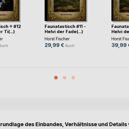
isch ® #12
Faunatastísch #11 -
Faunatas
 Ti(...)
Helvi der Fade(...)
Helvi de
er
Horst Fischer
Horst Fis
29,99 €
39,99 
Buch
Buch
Grundlage des Einbandes, Verhältnisse und Details 