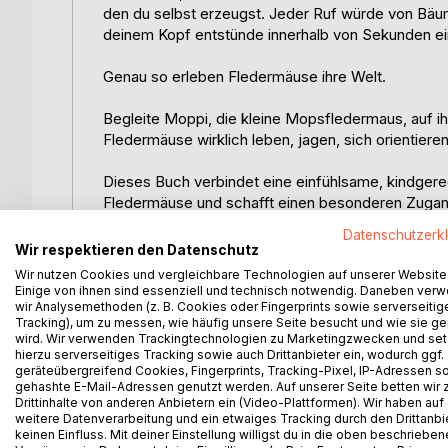
den du selbst erzeugst. Jeder Ruf würde von Bäu
deinem Kopf entstünde innerhalb von Sekunden e
Genau so erleben Fledermäuse ihre Welt.
Begleite Moppi, die kleine Mopsfledermaus, auf i
Fledermäuse wirklich leben, jagen, sich orientier
Dieses Buch verbindet eine einfühlsame, kindger
Fledermäuse und schafft einen besonderen Zugang
Datenschutzerk
Die Geschichte eignet sich ideal zum Vorlesen und
Wir respektieren den Datenschutz
Verhalten, Lebensräume, Nahrung und Besonderhei
Wir nutzen Cookies und vergleichbare Technologien auf unserer Website
Einige von ihnen sind essenziell und technisch notwendig. Daneben ver
Ergänzt wird die Geschichte durch übersichtliche S
wir Analysemethoden (z. B. Cookies oder Fingerprints sowie serverseitig
Tracking), um zu messen, wie häufig unsere Seite besucht und wie sie ge
spannende Fakten, die helfen, Fledermäuse besse
wird. Wir verwenden Trackingtechnologien zu Marketingzwecken und se
hierzu serverseitiges Tracking sowie auch Drittanbieter ein, wodurch ggf.
Ein besonderer Schwerpunkt liegt auf dem Hören 
geräteübergreifend Cookies, Fingerprints, Tracking-Pixel, IP-Adressen s
gehashte E-Mail-Adressen genutzt werden. Auf unserer Seite betten wir
Fledermausdetektors werden ihre Rufe hörbar gem
Drittinhalte von anderen Anbietern ein (Video-Plattformen). Wir haben auf
sodass erste Unterschiede zwischen Arten erkan
weitere Datenverarbeitung und ein etwaiges Tracking durch den Drittanbi
keinen Einfluss. Mit deiner Einstellung willigst du in die oben beschriebe