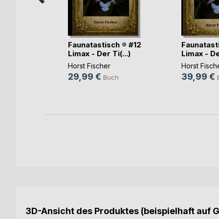
ch #5
Faunatastisch ® #12
Faunatast
eb(...)
Limax - Der Ti(...)
Limax - Der
Horst Fischer
Horst Fisch
29,99 €
39,99 €
ch
Buch
ok
3D-Ansicht des Produktes (beispielhaft auf 