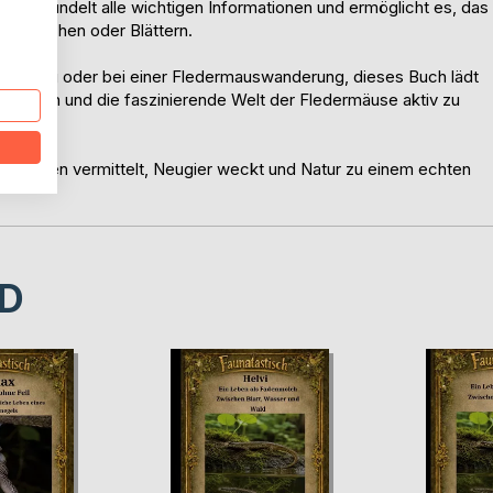
uches bündelt alle wichtigen Informationen und ermöglicht es, das
ges Suchen oder Blättern.
iergang oder bei einer Fledermauswanderung, dieses Buch lädt
nzuhören und die faszinierende Welt der Fledermäuse aktiv zu
s Wissen vermittelt, Neugier weckt und Natur zu einem echten
D